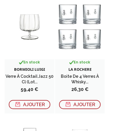
En stock
En stock
BORMIOLI LUIGI
LA ROCHERE
Verre À Cocktail Jazz 50
Boite De 4 Verres À
Cl (lot...
Whisky...
Prix
Prix
59,40 €
26,30 €
AJOUTER
AJOUTER