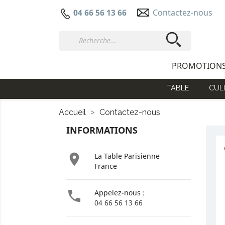
Contactez-nous
04 66 56 13 66
PROMOTION
TABLE
CULI
Accueil
Contactez-nous
INFORMATIONS

La Table Parisienne
France

Appelez-nous :
04 66 56 13 66