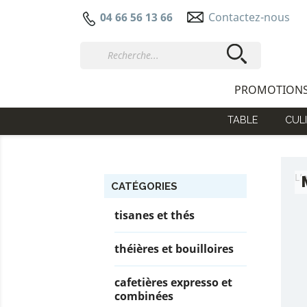
Contactez-nous
04 66 56 13 66
PROMOTION
TABLE
CULI
L’
CATÉGORIES
tisanes et thés
théières et bouilloires
cafetières expresso et
combinées