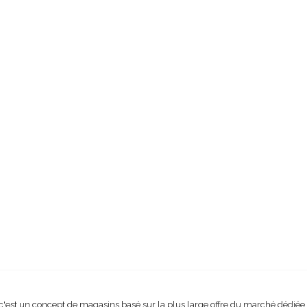
c'est un concept de magasins basé sur la plus large offre du marché dédiée et 