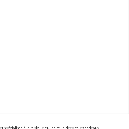
spécialisée à la table, le culinaire, la déco et les cadeaux