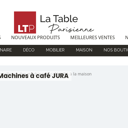
S
NOUVEAUX PRODUITS
MEILLEURES VENTES
NAIRE
DÉCO
MOBILIER
MAISON
NOS BOUTI
excellence des machines à café JURA à la maison
Machines à café JURA