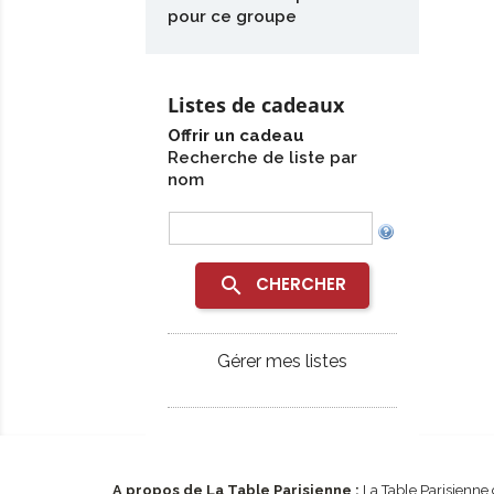
pour ce groupe
Listes de cadeaux
Offrir un cadeau
Recherche de liste par
nom
search
CHERCHER
Gérer mes listes
A propos de La Table Parisienne :
La Table Parisienne 