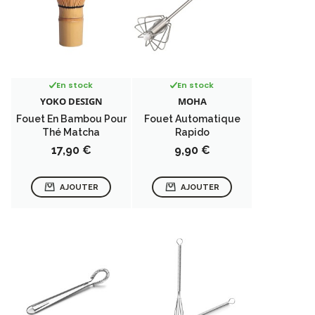
En stock
En stock
YOKO DESIGN
MOHA
Fouet En Bambou Pour
Fouet Automatique
Thé Matcha
Rapido
Prix
Prix
17,90 €
9,90 €
AJOUTER
AJOUTER