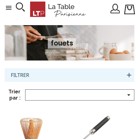

fouets
FILTRER
Trier

par :