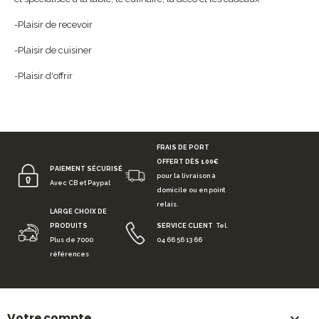
-Plaisir de recevoir
-Plaisir de cuisiner
-Plaisir d'offrir
FRAIS DE PORT
OFFERT DÈS 100€
PAIEMENT SÉCURISÉ
pour la livraison à
Avec CB et Paypal
domicile ou en point
relais.
LARGE CHOIX DE
PRODUITS
SERVICE CLIENT
Tel.
Plus de 7000
04 66 56 13 66
références
Votre compte
