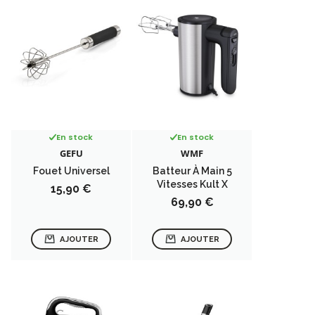
En stock
En stock
GEFU
WMF
Fouet Universel
Batteur À Main 5
Vitesses Kult X
Prix
15,90 €
Prix
69,90 €
AJOUTER
AJOUTER