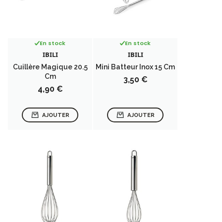
En stock
En stock
IBILI
IBILI
Cuillère Magique 20.5
Mini Batteur Inox 15 Cm
Cm
Prix
3,50 €
Prix
4,90 €
AJOUTER
AJOUTER