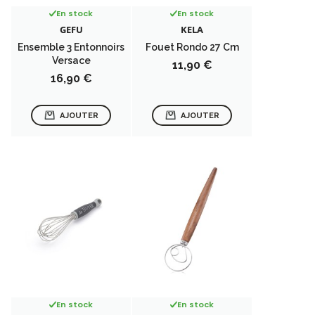
En stock
En stock
GEFU
KELA
Ensemble 3 Entonnoirs
Fouet Rondo 27 Cm
Versace
Prix
11,90 €
Prix
16,90 €
AJOUTER
AJOUTER
En stock
En stock