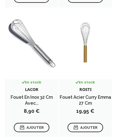
En stock
En stock
LACOR
ROSTI
Fouet En Inox 32 Cm
Fouet Acier Curry Emma
Avec...
27 Cm
Prix
Prix
8,90 €
19,95 €
AJOUTER
AJOUTER