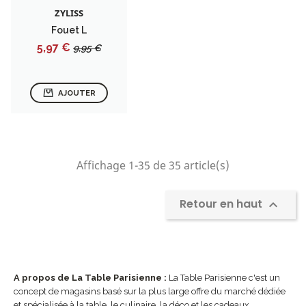
ZYLISS
Fouet L
Prix
Prix
5,97 €
9,95 €
de
base
AJOUTER
Affichage 1-35 de 35 article(s)
Retour en haut

A propos de La Table Parisienne :
La Table Parisienne c'est un
concept de magasins basé sur la plus large offre du marché dédiée
et spécialisée à la table, le culinaire, la déco et les cadeaux