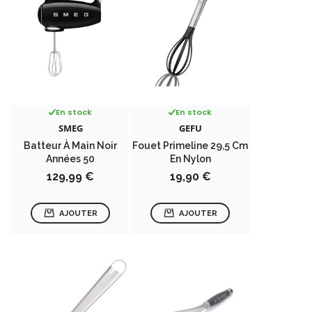
En stock
En stock
SMEG
GEFU
Batteur À Main Noir
Fouet Primeline 29,5 Cm
Années 50
En Nylon
Prix
Prix
129,99 €
19,90 €
AJOUTER
AJOUTER