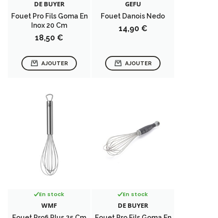
DE BUYER
GEFU
Fouet Pro Fils Goma En
Fouet Danois Nedo
Inox 20 Cm
Prix
14,90 €
Prix
18,50 €
AJOUTER
AJOUTER
En stock
En stock
WMF
DE BUYER
Fouet Profi Plus 25 Cm
Fouet Pro Fils Goma En