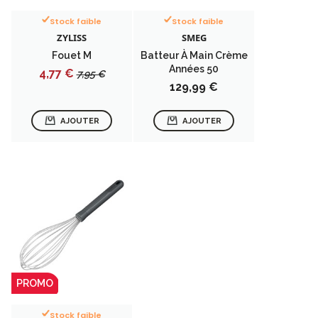
Stock faible
Stock faible
ZYLISS
SMEG
Fouet M
Batteur À Main Crème
Années 50
Prix
Prix
4,77 €
7,95 €
Prix
de
129,99 €
base
AJOUTER
AJOUTER
PROMO
Stock faible