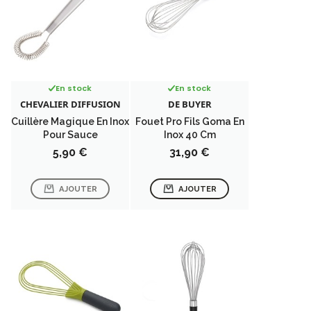
En stock
En stock
CHEVALIER DIFFUSION
DE BUYER
Cuillère Magique En Inox
Fouet Pro Fils Goma En
Pour Sauce
Inox 40 Cm
Prix
Prix
5,90 €
31,90 €
AJOUTER
AJOUTER