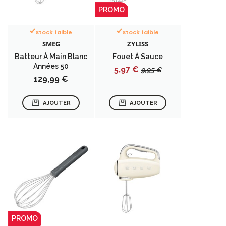
PROMO
Stock faible
Stock faible
SMEG
ZYLISS
Batteur À Main Blanc
Fouet À Sauce
Années 50
Prix
Prix
5,97 €
9,95 €
Prix
129,99 €
de
base
AJOUTER
AJOUTER
PROMO