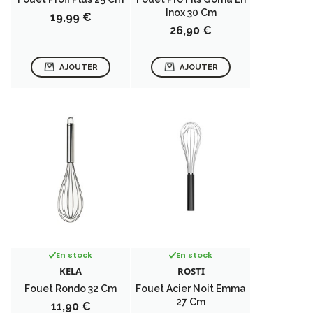
Inox 30 Cm
Prix
19,99 €
Prix
26,90 €
AJOUTER
AJOUTER
En stock
En stock
KELA
ROSTI
Fouet Rondo 32 Cm
Fouet Acier Noit Emma
27 Cm
Prix
11,90 €