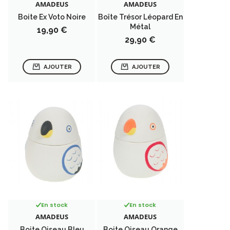
AMADEUS
AMADEUS
Boite Ex Voto Noire
Boîte Trésor Léopard En
Métal
Prix
19,90 €
Prix
29,90 €
AJOUTER
AJOUTER
En stock
En stock
AMADEUS
AMADEUS
Boite Oiseau Bleu
Boite Oiseau Orange