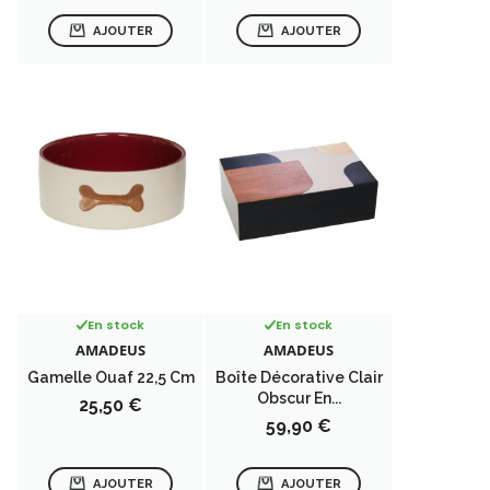
AJOUTER
AJOUTER
En stock
En stock
AMADEUS
AMADEUS
Gamelle Ouaf 22,5 Cm
Boîte Décorative Clair
Obscur En...
Prix
25,50 €
Prix
59,90 €
AJOUTER
AJOUTER