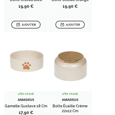
Prix
Prix
19,90 €
19,90 €
AJOUTER
AJOUTER
En stock
En stock
AMADEUS
AMADEUS
Gamelle Gustave 18 Cm
Boîte Écaille Crème
22x12 Cm
Prix
17,90 €