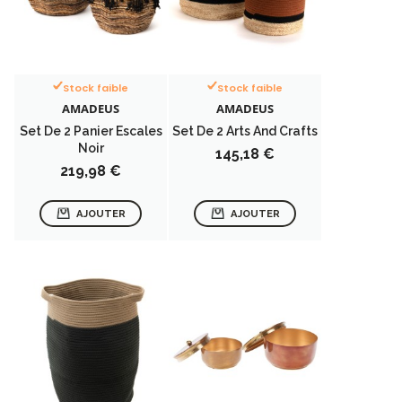
Stock faible
Stock faible
AMADEUS
AMADEUS
Set De 2 Panier Escales
Set De 2 Arts And Crafts
Noir
Prix
145,18 €
Prix
219,98 €
AJOUTER
AJOUTER