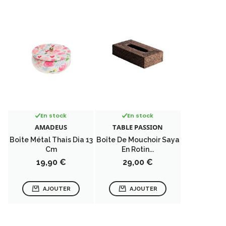
En stock
En stock
AMADEUS
TABLE PASSION
Boîte Métal Thais Dia 13
Boîte De Mouchoir Saya
Cm
En Rotin...
Prix
Prix
19,90 €
29,00 €
AJOUTER
AJOUTER