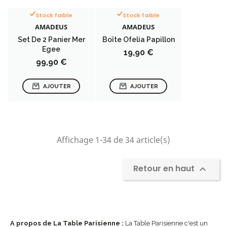
Stock faible
Stock faible
AMADEUS
AMADEUS
Set De 2 Panier Mer
Boîte Ofelia Papillon
Egee
Prix
19,90 €
Prix
99,90 €
AJOUTER
AJOUTER
Affichage 1-34 de 34 article(s)
Retour en haut

A propos de La Table Parisienne :
La Table Parisienne c'est un