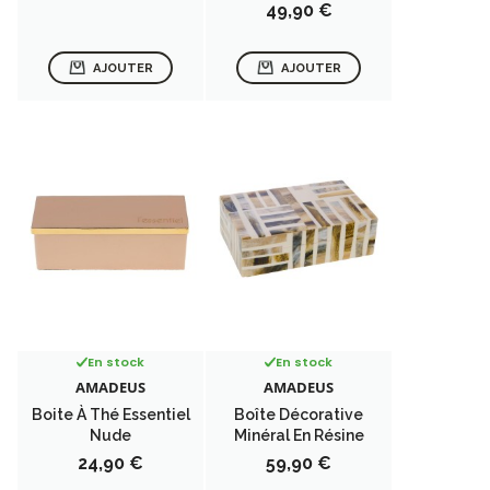
Prix
49,90 €
AJOUTER
AJOUTER
En stock
En stock
AMADEUS
AMADEUS
Boite À Thé Essentiel
Boîte Décorative
Nude
Minéral En Résine
Prix
Prix
24,90 €
59,90 €