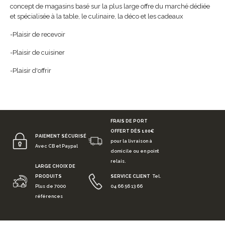
concept de magasins basé sur la plus large offre du marché dédiée
et spécialisée à la table, le culinaire, la déco et les cadeaux
-Plaisir de recevoir
-Plaisir de cuisiner
-Plaisir d'offrir
FRAIS DE PORT
OFFERT DÈS 100€
PAIEMENT SÉCURISÉ
pour la livraison à
Avec CB et Paypal
domicile ou en point
relais.
LARGE CHOIX DE
PRODUITS
SERVICE CLIENT
Tel.
Plus de 7000
04 66 56 13 66
références