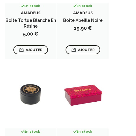
En stock
En stock
AMADEUS
AMADEUS
Boîte Tortue Blanche En
Boite Abeille Noire
Résine
Prix
19,90 €
Prix
5,00 €
AJOUTER
AJOUTER
En stock
En stock