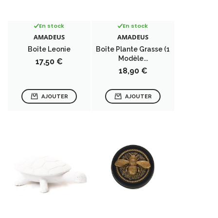
En stock
En stock
AMADEUS
AMADEUS
Boîte Leonie
Boîte Plante Grasse (1
Modèle...
Prix
17,50 €
Prix
18,90 €
AJOUTER
AJOUTER