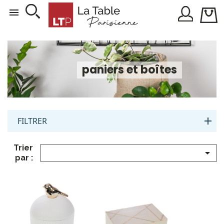

paniers et boîtes
FILTRER
Trier

par :