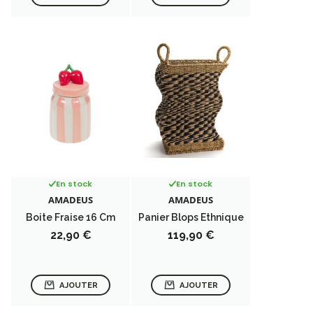
En stock
En stock
AMADEUS
AMADEUS
Boite Fraise 16 Cm
Panier Blops Ethnique
Prix
Prix
22,90 €
119,90 €
AJOUTER
AJOUTER