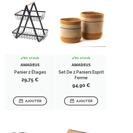
En stock
En stock
AMADEUS
AMADEUS
Panier 2 Étages
Set De 2 Paniers Esprit
Ferme
Prix
29,75 €
Prix
94,90 €
AJOUTER
AJOUTER