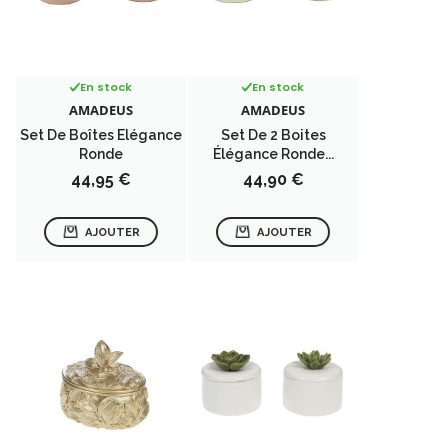
En stock
En stock
AMADEUS
AMADEUS
Set De Boîtes Elégance
Set De 2 Boites
Ronde
Élégance Ronde...
Prix
Prix
44,95 €
44,90 €
AJOUTER
AJOUTER