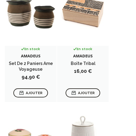
En stock
En stock
AMADEUS
AMADEUS
Set De 2 Paniers Ame
Boîte Tribal
Voyageuse
Prix
16,00 €
Prix
94,90 €
AJOUTER
AJOUTER