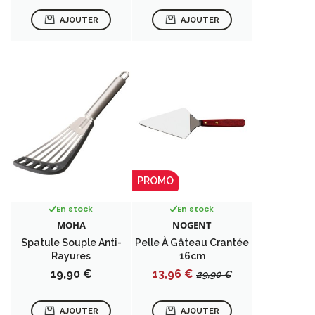
AJOUTER
AJOUTER
PROMO
En stock
En stock
MOHA
NOGENT
Spatule Souple Anti-
Pelle À Gâteau Crantée
Rayures
16cm
Prix
Prix
Prix
19,90 €
13,96 €
29,90 €
de
base
AJOUTER
AJOUTER