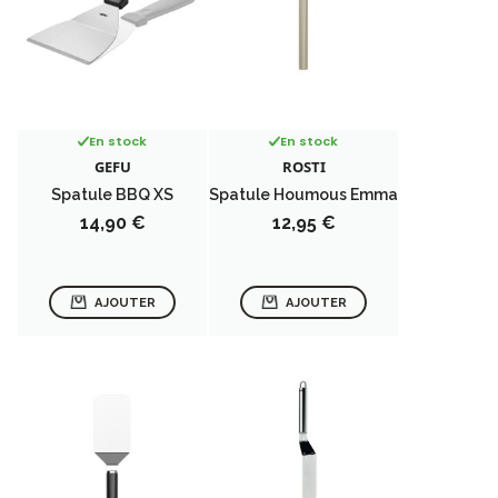
En stock
En stock
GEFU
ROSTI
Spatule BBQ XS
Spatule Houmous Emma
Prix
Prix
14,90 €
12,95 €
AJOUTER
AJOUTER