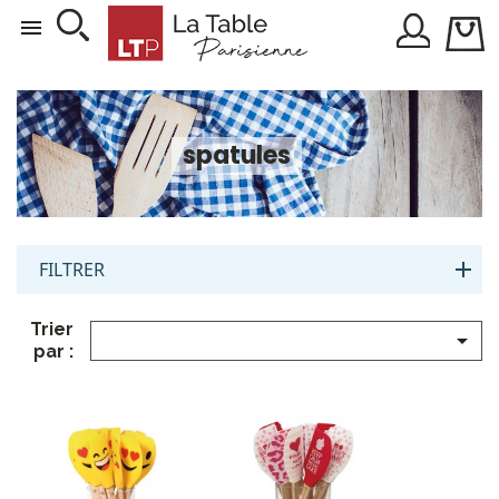

spatules
FILTRER
Trier

par :