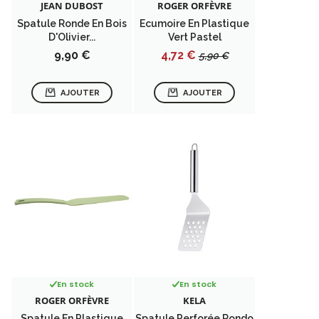
JEAN DUBOST
ROGER ORFÈVRE
Spatule Ronde En Bois
Ecumoire En Plastique
D'Olivier...
Vert Pastel
Prix
Prix
Prix
9,90 €
4,72 €
5,90 €
de
base
AJOUTER
AJOUTER
En stock
En stock
ROGER ORFÈVRE
KELA
Spatule En Plastique
Spatule Perforée Rondo