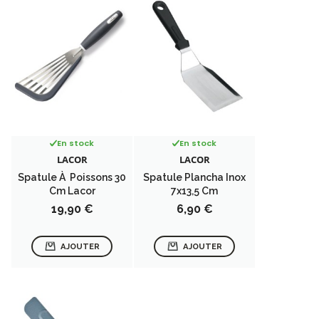
En stock
En stock
LACOR
LACOR
Spatule À Poissons 30
Spatule Plancha Inox
Cm Lacor
7x13,5 Cm
Prix
Prix
19,90 €
6,90 €
AJOUTER
AJOUTER