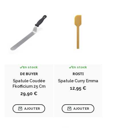
En stock
En stock
DE BUYER
ROSTI
Spatule Coudée
Spatule Curry Emma
Fkofficium 25 Cm
Prix
12,95 €
Prix
29,90 €
AJOUTER
AJOUTER