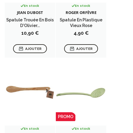
En stock
En stock
JEAN DUBOST
ROGER ORFÈVRE
Spatule Trouée En Bois
Spatule En Plastique
D'Olivier...
Vieux Rose
Prix
Prix
10,90 €
4,90 €
AJOUTER
AJOUTER
PROMO
En stock
En stock