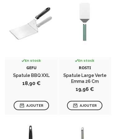
En stock
En stock
GEFU
ROSTI
Spatule BBQ XXL
Spatule Large Verte
Emma 26 Cm
Prix
18,90 €
Prix
19,96 €
AJOUTER
AJOUTER