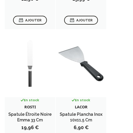
AJOUTER
AJOUTER
En stock
En stock
ROSTI
LACOR
Spatule Étroite Noire
Spatule Plancha Inox
Emma 33 Cm
10x11,5 Cm
Prix
Prix
19,96 €
6,90 €