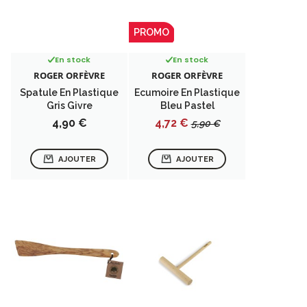
PROMO
En stock
En stock
ROGER ORFÈVRE
ROGER ORFÈVRE
Spatule En Plastique
Ecumoire En Plastique
Gris Givre
Bleu Pastel
Prix
Prix
Prix
4,90 €
4,72 €
5,90 €
de
base
AJOUTER
AJOUTER