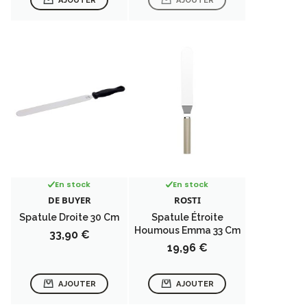
AJOUTER
AJOUTER
En stock
En stock
DE BUYER
ROSTI
Spatule Droite 30 Cm
Spatule Étroite
Houmous Emma 33 Cm
Prix
33,90 €
Prix
19,96 €
AJOUTER
AJOUTER