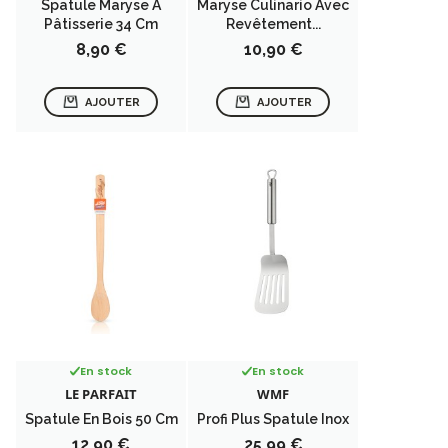
Spatule Maryse À
Maryse Culinario Avec
Pâtisserie 34 Cm
Revêtement...
Prix
Prix
8,90 €
10,90 €
AJOUTER
AJOUTER
En stock
En stock
LE PARFAIT
WMF
Spatule En Bois 50 Cm
Profi Plus Spatule Inox
Prix
Prix
12,90 €
25,99 €