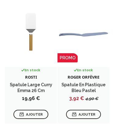
PROMO
En stock
En stock
ROSTI
ROGER ORFÈVRE
Spatule Large Curry
Spatule En Plastique
Emma 26 Cm
Bleu Pastel
Prix
Prix
Prix
19,96 €
3,92 €
4,90 €
de
base
AJOUTER
AJOUTER