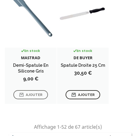
En stock
En stock
MASTRAD
DE BUYER
Demi-Spatule En
Spatule Droite 25 Cm
Silicone Gris
Prix
30,50 €
Prix
9,00 €
AJOUTER
AJOUTER
Affichage 1-52 de 67 article(s)