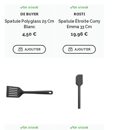
En stock
En stock
DE BUYER
ROSTI
Spatule Polyglass 25 Cm
Spatule Étroite Curry
Blanc
Emma 33 Cm
Prix
Prix
4,50 €
19,96 €
AJOUTER
AJOUTER
En stock
En stock