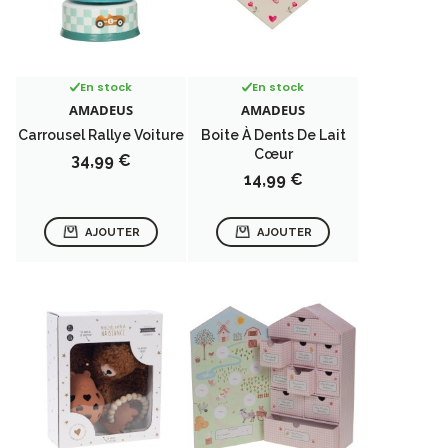
En stock
En stock
AMADEUS
AMADEUS
Carrousel Rallye Voiture
Boite À Dents De Lait
Cœur
Prix
34,99 €
Prix
14,99 €
AJOUTER
AJOUTER