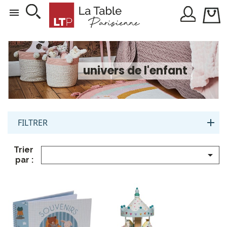

univers de l'enfant
FILTRER
Trier

par :