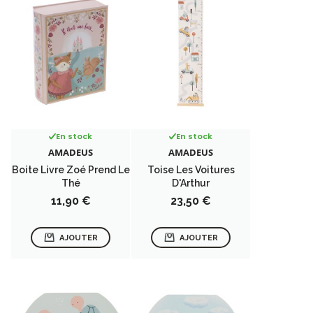
En stock
En stock
AMADEUS
AMADEUS
Boite Livre Zoé Prend Le
Toise Les Voitures
Thé
D'Arthur
Prix
Prix
11,90 €
23,50 €
AJOUTER
AJOUTER