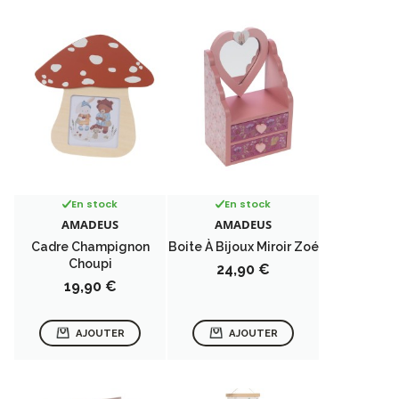
En stock
En stock
AMADEUS
AMADEUS
Cadre Champignon
Boite À Bijoux Miroir Zoé
Choupi
Prix
24,90 €
Prix
19,90 €
AJOUTER
AJOUTER