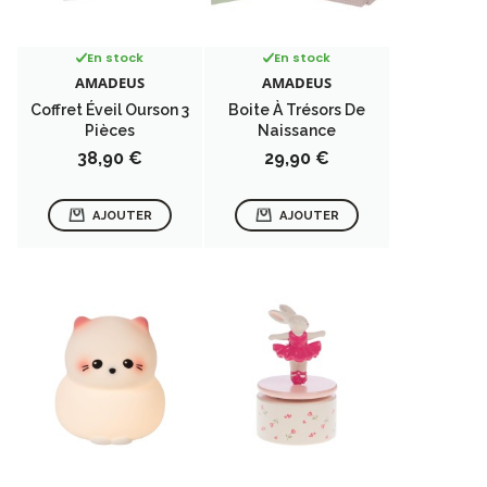
En stock
En stock
AMADEUS
AMADEUS
Coffret Éveil Ourson 3
Boite À Trésors De
Pièces
Naissance
Prix
Prix
38,90 €
29,90 €
AJOUTER
AJOUTER