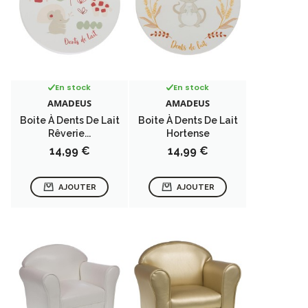
En stock
En stock
AMADEUS
AMADEUS
Boite À Dents De Lait
Boite À Dents De Lait
Rêverie...
Hortense
Prix
Prix
14,99 €
14,99 €
AJOUTER
AJOUTER