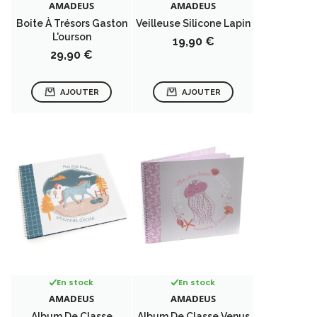
AMADEUS
AMADEUS
Boite À Trésors Gaston
Veilleuse Silicone Lapin
L'ourson
Prix
19,90 €
Prix
29,90 €
AJOUTER
AJOUTER
En stock
En stock
AMADEUS
AMADEUS
Album De Classe
Album De Classe Venus