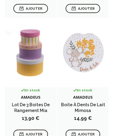
AJOUTER
AJOUTER
En stock
En stock
AMADEUS
AMADEUS
Lot De 3 Boites De
Boite À Dents De Lait
Rangement Mia
Mimosa
Prix
Prix
13,90 €
14,99 €
AJOUTER
AJOUTER