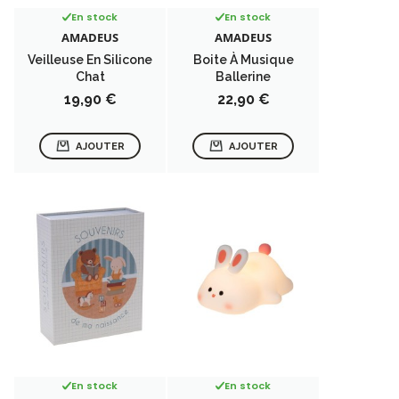
En stock
En stock
AMADEUS
AMADEUS
Veilleuse En Silicone
Boite À Musique
Chat
Ballerine
Prix
Prix
19,90 €
22,90 €
AJOUTER
AJOUTER
En stock
En stock