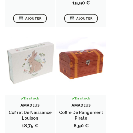
Prix
19,90 €
AJOUTER
AJOUTER
En stock
En stock
AMADEUS
AMADEUS
Coffret De Naissance
Coffre De Rangement
Louison
Pirate
Prix
Prix
18,75 €
8,90 €