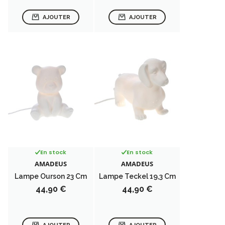
AJOUTER
AJOUTER
En stock
En stock
AMADEUS
AMADEUS
Lampe Ourson 23 Cm
Lampe Teckel 19,3 Cm
Prix
Prix
44,90 €
44,90 €