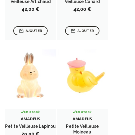
Veilleuse Artichaud
Veilleuse Canard
Prix
Prix
42,00 €
42,00 €
AJOUTER
AJOUTER
En stock
En stock
AMADEUS
AMADEUS
Petite Veilleuse Lapinou
Petite Veilleuse
Moineau
Prix
29,90 €