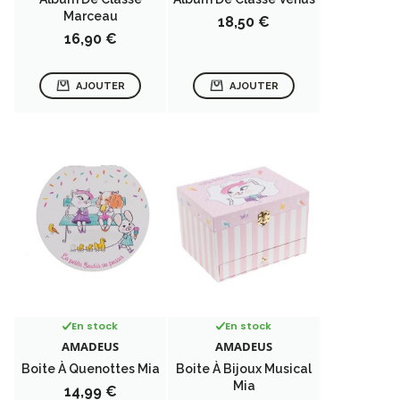
Marceau
Prix
18,50 €
Prix
16,90 €
AJOUTER
AJOUTER
En stock
En stock
AMADEUS
AMADEUS
Boite À Quenottes Mia
Boite À Bijoux Musical
Mia
Prix
14,99 €