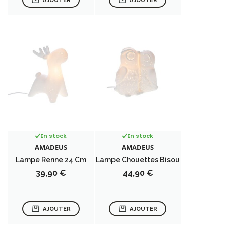
AJOUTER
AJOUTER
En stock
En stock
AMADEUS
AMADEUS
Lampe Renne 24 Cm
Lampe Chouettes Bisou
Prix
Prix
39,90 €
44,90 €
AJOUTER
AJOUTER