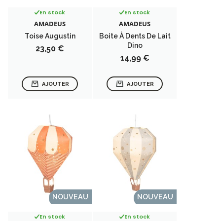
En stock
En stock
AMADEUS
AMADEUS
Toise Augustin
Boite À Dents De Lait
Dino
Prix
23,50 €
Prix
14,99 €
AJOUTER
AJOUTER
NOUVEAU
NOUVEAU
En stock
En stock