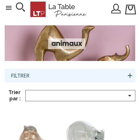

animaux
FILTRER
Trier

par :