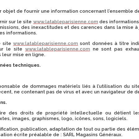
 objet de fournir une information concernant l’ensemble des
nir sur le site
www.latableparisienne.com
des informations 
ssions, des inexactitudes et des carences dans la mise à jou
ces informations.
e site
www.latableparisienne.com
sont données à titre indi
sur le site
www.latableparisienne.com
ne sont pas exhaus
 leur mise en ligne.
nnées techniques.
onsable de dommages matériels liés à l’utilisation du site.
récent, ne contenant pas de virus et avec un navigateur de d
ns.
re des droits de propriété intellectuelle ou détient le
xtes, images, graphismes, logo, icônes, sons, logiciels.
ication, publication, adaptation de tout ou partie des élém
risation écrite préalable de : SARL Magasins Généraux.