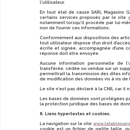
l'utilisateur.
En tout état de cause SARL Magasins Gé
certains services proposés par le site
notamment lorsqu'il procède par lui-même 
non de fournir ces informations.
Conformément aux dispositions des articles 
tout utilisateur dispose d’un droit d’acc
écrite et signée, accompagnée d’une copi
réponse doit être envoyée.
Aucune information personnelle de l'u
transférée, cédée ou vendue sur un supp
permettrait la transmission des dites in
de modification des données vis à vis de l
Le site n'est pas déclaré à la CNIL car il
Les bases de données sont protégées par l
la protection juridique des bases de don
8. Liens hypertextes et cookies.
La navigation sur le site
www.latablepari
cookie est un fichier de petite taille, q