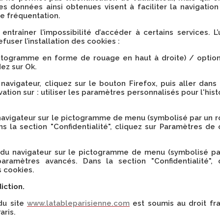
Les données ainsi obtenues visent à faciliter la navigation
e fréquentation.
 entraîner l’impossibilité d’accéder à certains services. L’
fuser l’installation des cookies :
ictogramme en forme de rouage en haut à droite) / options
dez sur Ok.
navigateur, cliquez sur le bouton Firefox, puis aller dans l
tion sur : utiliser les paramètres personnalisés pour l'his
u navigateur sur le pictogramme de menu (symbolisé par un 
s la section "Confidentialité", cliquez sur Paramètres de
du navigateur sur le pictogramme de menu (symbolisé par 
paramètres avancés. Dans la section "Confidentialité", 
s cookies.
iction.
 du site
www.latableparisienne.com
est soumis au droit fran
aris.