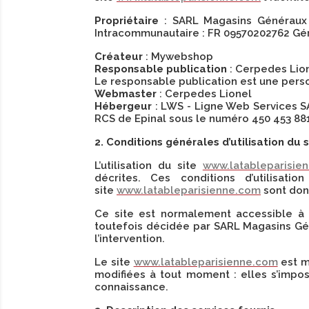
Propriétaire
: SARL Magasins Généraux
Intracommunautaire : FR 09570202762 Géra
Créateur
: Mywebshop
Responsable publication
: Cerpedes Lio
Le responsable publication est une per
Webmaster
: Cerpedes Lionel
Hébergeur
: LWS - Ligne Web Services SA
RCS de Epinal sous le numéro 450 453 881 
2. Conditions générales d’utilisation du 
L’utilisation du site
www.latableparisie
décrites. Ces conditions d’utilisat
site
www.latableparisienne.com
sont donc
Ce site est normalement accessible à 
toutefois décidée par SARL Magasins Gén
l’intervention.
Le site
www.latableparisienne.com
est m
modifiées à tout moment : elles s’impose
connaissance.