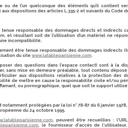
te ou de l’un quelconque des éléments qu’il contient s
ux dispositions des articles L.335-2 et suivants du Code de
tenue responsable des dommages directs et indirects causé
m, et résultant soit de l’utilisation d’un matériel ne répo
’une incompatibilité.
ement être tenue responsable des dommages indirects (t
lisation du site
www.latableparisienne.com
.
 poser des questions dans l’espace contact) sont à la dis
er, sans mise en demeure préalable, tout contenu déposé 
articulier aux dispositions relatives à la protection des
lité de mettre en cause la responsabilité civile et/ou pén
ffamant, ou pornographique, quel que soit le support utilisé
notamment protégées par la loi n° 78-87 du 6 janvier 1978, la
Européenne du 24 octobre 1995.
w.latableparisienne.com
, peuvent être recueillies : l'UR
bleparisienne.com
, le fournisseur d'accès de l'utilisateur