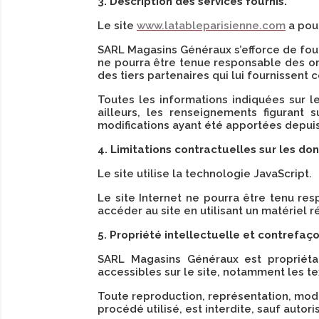
3. Description des services fournis.
Le site
www.latableparisienne.com
a pour
SARL Magasins Généraux s’efforce de four
ne pourra être tenue responsable des omi
des tiers partenaires qui lui fournissent 
Toutes les informations indiquées sur l
ailleurs, les renseignements figurant 
modifications ayant été apportées depuis
4. Limitations contractuelles sur les do
Le site utilise la technologie JavaScript.
Le site Internet ne pourra être tenu resp
accéder au site en utilisant un matériel 
5. Propriété intellectuelle et contrefaço
SARL Magasins Généraux est propriétai
accessibles sur le site, notamment les te
Toute reproduction, représentation, modif
procédé utilisé, est interdite, sauf auto