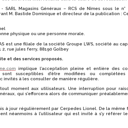
 - SARL Magasins Généraux – RCS de Nîmes sous le n° 
nt M. Bastide Dominique et directeur de la publication : 
nel
sonne physique ou une personne morale.
S est une filiale de la société Groupe LWS, société au cap
2, rue jules ferry, 88190 Golbey
site et des services proposés.
nne.com
implique l’acceptation pleine et entière des cond
ion sont susceptibles d’être modifiées ou complétée
 invités à les consulter de manière régulière.
tout moment aux utilisateurs. Une interruption pour rai
éraux, qui s’efforcera alors de communiquer préalablement
is à jour régulièrement par Cerpedes Lionel. De la même 
nt néanmoins à l’utilisateur qui est invité à s’y référer l