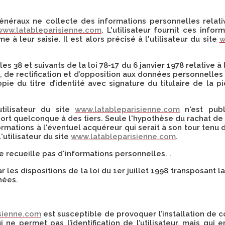
néraux ne collecte des informations personnelles relative
www.latableparisienne.com
. L'utilisateur fournit ces inf
à leur saisie. Il est alors précisé à l'utilisateur du site
w
38 et suivants de la loi 78-17 du 6 janvier 1978 relative à l
ès, de rectification et d’opposition aux données personnell
e du titre d’identité avec signature du titulaire de la pi
tilisateur du site
www.latableparisienne.com
n'est publi
ort quelconque à des tiers. Seule l'hypothèse du rachat de
formations à l'éventuel acquéreur qui serait à son tour tenu
'utilisateur du site
www.latableparisienne.com
.
 ne recueille pas d'informations personnelles. .
es dispositions de la loi du 1er juillet 1998 transposant la
nées.
sienne.com
est susceptible de provoquer l’installation de coo
ui ne permet pas l’identification de l’utilisateur, mais qui 