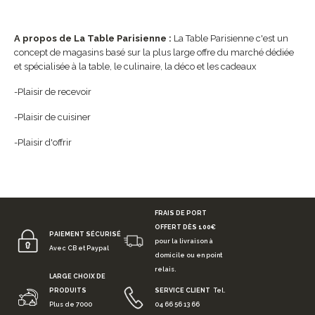
A propos de La Table Parisienne :
La Table Parisienne c'est un
concept de magasins basé sur la plus large offre du marché dédiée
et spécialisée à la table, le culinaire, la déco et les cadeaux
-Plaisir de recevoir
-Plaisir de cuisiner
-Plaisir d'offrir
FRAIS DE PORT
OFFERT DÈS 100€
PAIEMENT SÉCURISÉ
pour la livraison à
Avec CB et Paypal
domicile ou en point
relais.
LARGE CHOIX DE
PRODUITS
SERVICE CLIENT
Tel.
Plus de 7000
04 66 56 13 66