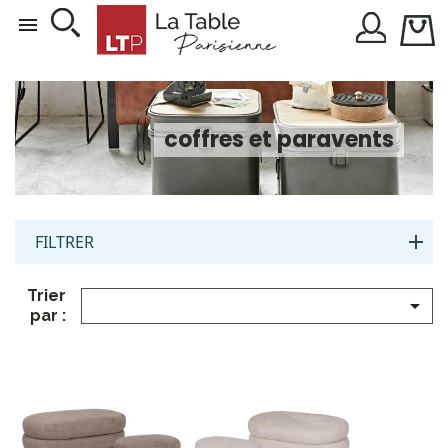

coffres et paravents
FILTRER
Trier

par :