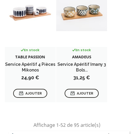
En stock
En stock
TABLE PASSION
AMADEUS
Service Apéritif 4 Pièces
Service Apéritif Imany 3
Mikonos
Bols...
Prix
Prix
24,90 €
31,25 €
AJOUTER
AJOUTER
Affichage 1-52 de 95 article(s)