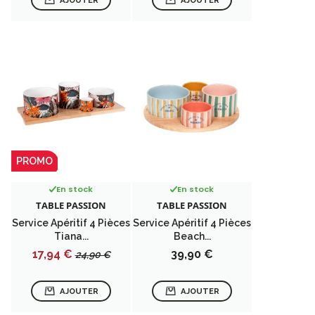
AJOUTER
AJOUTER
PROMO
En stock
En stock
TABLE PASSION
TABLE PASSION
Service Apéritif 4 Pièces
Service Apéritif 4 Pièces
Tiana...
Beach...
Prix
Prix
Prix
17,94 €
39,90 €
24,90 €
de
base
AJOUTER
AJOUTER