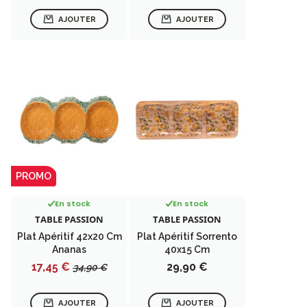
AJOUTER
AJOUTER
PROMO
En stock
En stock
TABLE PASSION
TABLE PASSION
Plat Apéritif 42x20 Cm
Plat Apéritif Sorrento
Ananas
40x15 Cm
Prix
Prix
Prix
17,45 €
29,90 €
34,90 €
de
base
AJOUTER
AJOUTER