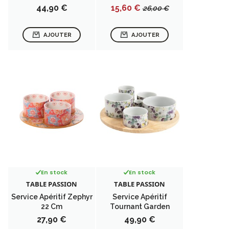
Prix
Prix
Prix
44,90 €
15,60 €
26,00 €
de
base
AJOUTER
AJOUTER
En stock
En stock
TABLE PASSION
TABLE PASSION
Service Apéritif Zephyr
Service Apéritif
22 Cm
Tournant Garden
Prix
Prix
27,90 €
49,90 €