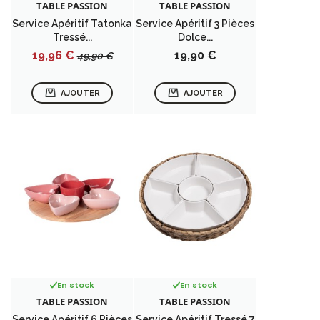
TABLE PASSION
TABLE PASSION
Service Apéritif Tatonka
Service Apéritif 3 Pièces
Tressé...
Dolce...
Prix
Prix
Prix
19,96 €
19,90 €
49,90 €
de
base
AJOUTER
AJOUTER
En stock
En stock
TABLE PASSION
TABLE PASSION
Service Apéritif 6 Pièces
Service Apéritif Tressé 7