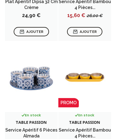
Plat Apéritif Dipsa 32 Cm
Service Apéritif Bambou
Crème
4 Pièces...
Prix
Prix
Prix
24,90 €
15,60 €
26,00 €
de
base
AJOUTER
AJOUTER
PROMO
En stock
En stock
TABLE PASSION
TABLE PASSION
Service Apéritif 6 Pièces
Service Apéritif Bambou
Almada
4 Pièces...