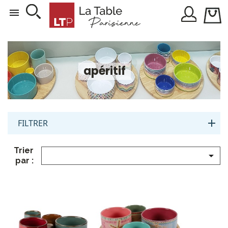

apéritif
FILTRER
Trier

par :