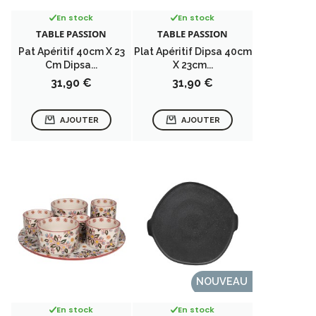
En stock
En stock
TABLE PASSION
TABLE PASSION
Pat Apéritif 40cm X 23
Plat Apéritif Dipsa 40cm
Cm Dipsa...
X 23cm...
Prix
Prix
31,90 €
31,90 €
AJOUTER
AJOUTER
NOUVEAU
En stock
En stock