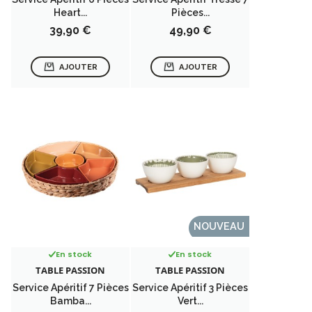
Heart...
Pièces...
Prix
Prix
39,90 €
49,90 €
AJOUTER
AJOUTER
NOUVEAU
En stock
En stock
TABLE PASSION
TABLE PASSION
Service Apéritif 7 Pièces
Service Apéritif 3 Pièces
Bamba...
Vert...