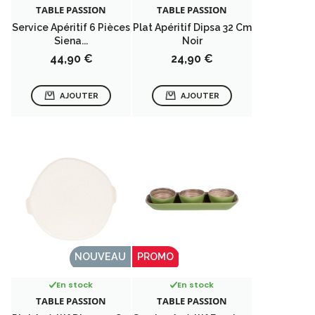
TABLE PASSION
TABLE PASSION
Service Apéritif 6 Pièces
Plat Apéritif Dipsa 32 Cm
Siena...
Noir
Prix
Prix
44,90 €
24,90 €
AJOUTER
AJOUTER
NOUVEAU
PROMO
En stock
En stock
TABLE PASSION
TABLE PASSION