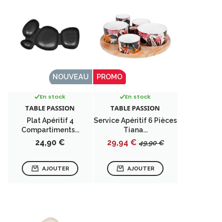
NOUVEAU
PROMO
En stock
En stock
TABLE PASSION
TABLE PASSION
Plat Apéritif 4
Service Apéritif 6 Pièces
Compartiments...
Tiana...
Prix
Prix
Prix
24,90 €
29,94 €
49,90 €
de
base
AJOUTER
AJOUTER