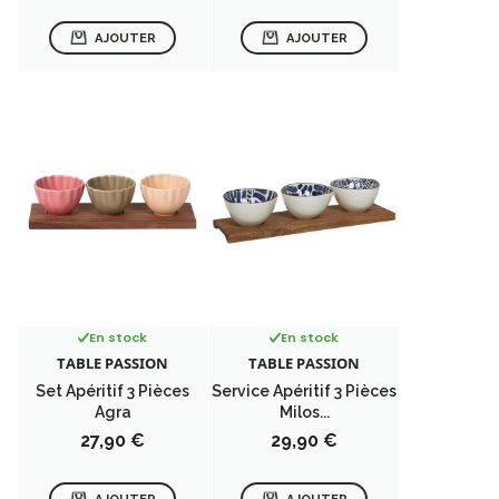
AJOUTER
AJOUTER
En stock
En stock
TABLE PASSION
TABLE PASSION
Set Apéritif 3 Pièces
Service Apéritif 3 Pièces
Agra
Milos...
Prix
Prix
27,90 €
29,90 €