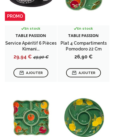
PROMO
En stock
En stock
TABLE PASSION
TABLE PASSION
Service Apéritif 6 Pièces
Plat 4 Compartiments
Kimani...
Pomodoro 22 Cm
Prix
Prix
Prix
29,94 €
26,90 €
49,90 €
de
base
AJOUTER
AJOUTER