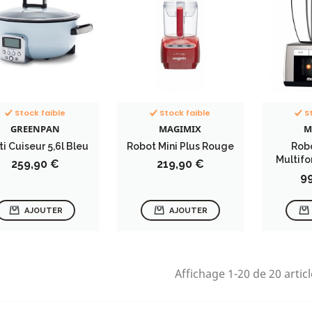
Stock faible
Stock faible
S
GREENPAN
MAGIMIX
M
ti Cuiseur 5,6l Bleu
Robot Mini Plus Rouge
Robo
Multifo
Prix
Prix
259,90 €
219,90 €
Pr
9
AJOUTER
AJOUTER
Affichage 1-20 de 20 articl