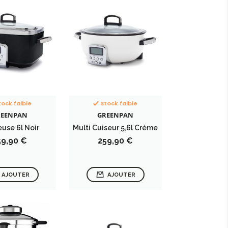
tock faible
Stock faible
REENPAN
GREENPAN
euse 6l Noir
Multi Cuiseur 5,6l Crème
ix
Prix
59,90 €
259,90 €
AJOUTER
AJOUTER