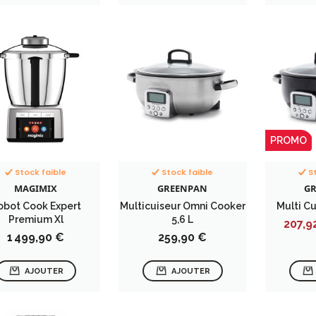
PROMO
Stock faible
Stock faible
S
MAGIMIX
GREENPAN
G
obot Cook Expert
Multicuiseur Omni Cooker
Multi Cu
Premium Xl
5,6 L
Prix
207,9
Prix
Prix
1 499,90 €
259,90 €
AJOUTER
AJOUTER