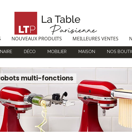
S
NOUVEAUX PRODUITS
MEILLEURES VENTES
NAIRE
DÉCO
MOBILIER
MAISON
NOS BOUTI
robots multi-fonctions