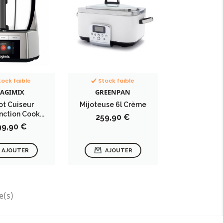
tock faible
Stock faible
AGIMIX
GREENPAN
t Cuiseur
Mijoteuse 6l Crème
nction Cook...
Prix
259,90 €
ix
99,90 €
AJOUTER
AJOUTER
e(s)