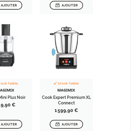
AJOUTER
AJOUTER
tock faible
Stock faible
AGIMIX
MAGIMIX
ini Plus Noir
Cook Expert Premium XL
Connect
ix
19,90 €
Prix
1 599,90 €
AJOUTER
AJOUTER