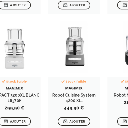
AJOUTER
AJOUTER
Stock faible
Stock faible
S
MAGIMIX
MAGIMIX
M
ACT 3200XL BLANC
Robot Cuisine System
Robot M
18370F
4200 Xl...
Pr
2
Prix
Prix
299,90 €
449,90 €
AJOUTER
AJOUTER