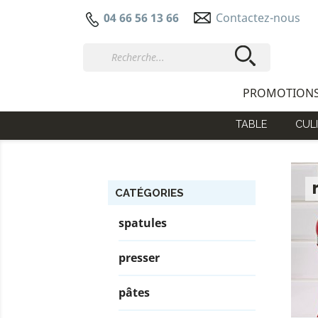
Contactez-nous
04 66 56 13 66
PROMOTION
TABLE
CULI
CATÉGORIES
spatules
presser
pâtes