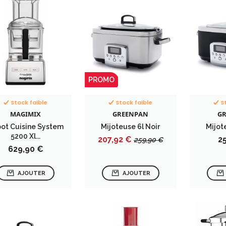
PROMO
Stock faible
Stock faible
S
MAGIMIX
GREENPAN
G
ot Cuisine System
Mijoteuse 6l Noir
Mijot
5200 Xl...
Prix
Prix
Pr
207,92 €
2
259,90 €
Prix
629,90 €
de
base
AJOUTER
AJOUTER