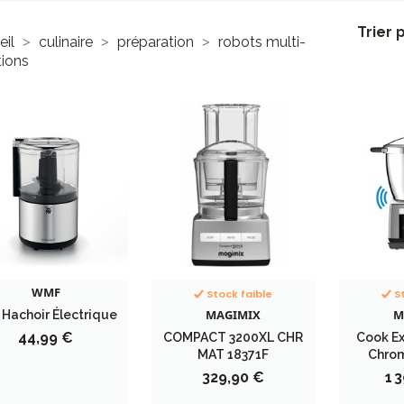
Trier 
eil
culinaire
préparation
robots multi-
tions
WMF
Stock faible
S
MAGIMIX
M
 Hachoir Électrique
Prix
44,99 €
COMPACT 3200XL CHR
Cook Ex
MAT 18371F
Chro
Prix
Pri
329,90 €
1 