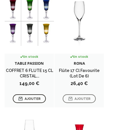
En stock
En stock
TABLE PASSION
RONA
COFFRET 6 FLUTE 15 CL
Flûte 17 Cl Favourite
CRISTAL...
(lot De 6)
Prix
Prix
149,00 €
26,40 €
AJOUTER
AJOUTER