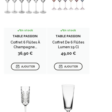
En stock
En stock
TABLE PASSION
TABLE PASSION
Coffret 6 Flûtes À
Coffret De 6 Flûtes
Champagne...
Lumen 19 Cl
Prix
Prix
36,90 €
49,00 €
AJOUTER
AJOUTER