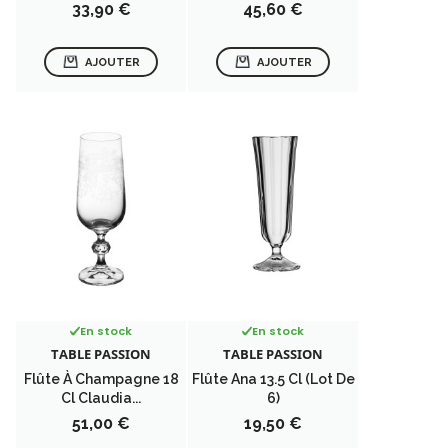
Prix
Prix
33,90 €
45,60 €
AJOUTER
AJOUTER
En stock
En stock
TABLE PASSION
TABLE PASSION
Flûte À Champagne 18
Flûte Ana 13.5 Cl (lot De
Cl Claudia...
6)
Prix
Prix
51,00 €
19,50 €