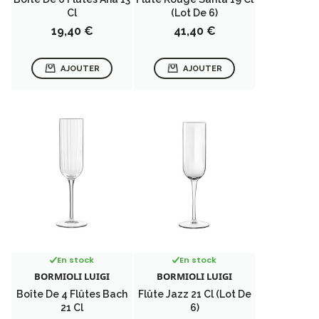
Cl
(lot De 6)
Prix
Prix
19,40 €
41,40 €
AJOUTER
AJOUTER
En stock
En stock
BORMIOLI LUIGI
BORMIOLI LUIGI
Boîte De 4 Flûtes Bach
Flûte Jazz 21 Cl (lot De
21 Cl
6)