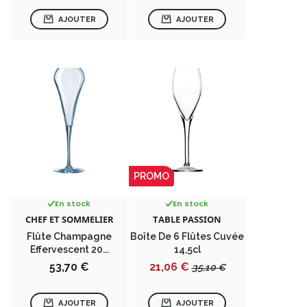
AJOUTER
AJOUTER
PROMO
En stock
En stock
CHEF ET SOMMELIER
TABLE PASSION
Flûte Champagne
Boîte De 6 Flûtes Cuvée
Effervescent 20...
14,5cl
Prix
Prix
Prix
53,70 €
21,06 €
35,10 €
de
base
AJOUTER
AJOUTER