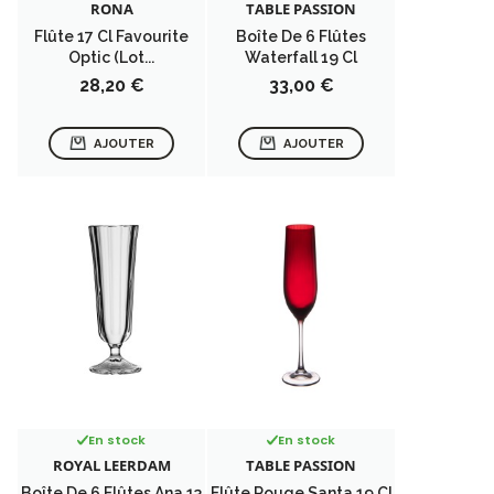
RONA
TABLE PASSION
Flûte 17 Cl Favourite
Boîte De 6 Flûtes
Optic (lot...
Waterfall 19 Cl
Prix
Prix
28,20 €
33,00 €
AJOUTER
AJOUTER
En stock
En stock
ROYAL LEERDAM
TABLE PASSION
Boîte De 6 Flûtes Ana 13
Flûte Rouge Santa 19 Cl