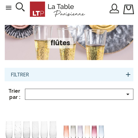

flûtes
FILTRER
Trier

par :