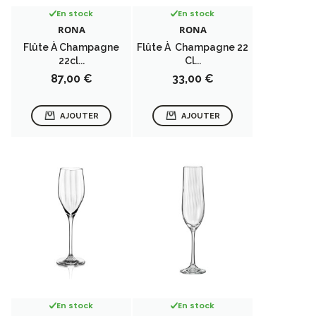
En stock
En stock
RONA
RONA
Flûte À Champagne
Flûte À Champagne 22
22cl...
Cl...
Prix
Prix
87,00 €
33,00 €
AJOUTER
AJOUTER
En stock
En stock