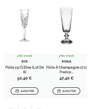
En stock
En stock
RCR
RONA
Flûte 19 Cl Etna (lot De
Flûte À Champagne 17cl
6)
France...
Prix
Prix
50,40 €
47,40 €
AJOUTER
AJOUTER