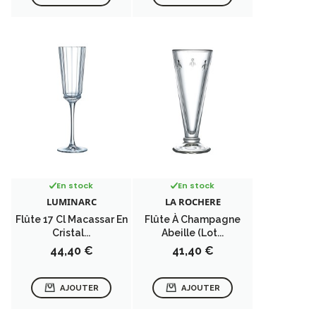
En stock
En stock
LUMINARC
LA ROCHERE
Flûte 17 Cl Macassar En
Flûte À Champagne
Cristal...
Abeille (lot...
Prix
Prix
44,40 €
41,40 €
AJOUTER
AJOUTER