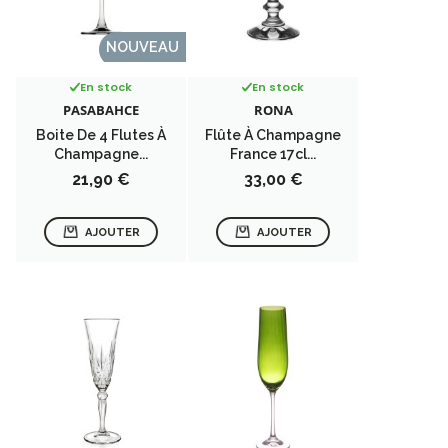
NOUVEAU
En stock
En stock
PASABAHCE
RONA
Boite De 4 Flutes À
Flûte À Champagne
Champagne...
France 17cl...
Prix
Prix
21,90 €
33,00 €
AJOUTER
AJOUTER