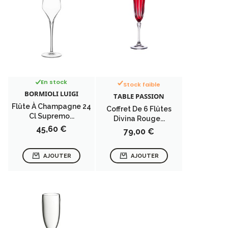
En stock
Stock faible
BORMIOLI LUIGI
TABLE PASSION
Flûte À Champagne 24
Coffret De 6 Flûtes
Cl Supremo...
Divina Rouge...
Prix
45,60 €
Prix
79,00 €
AJOUTER
AJOUTER