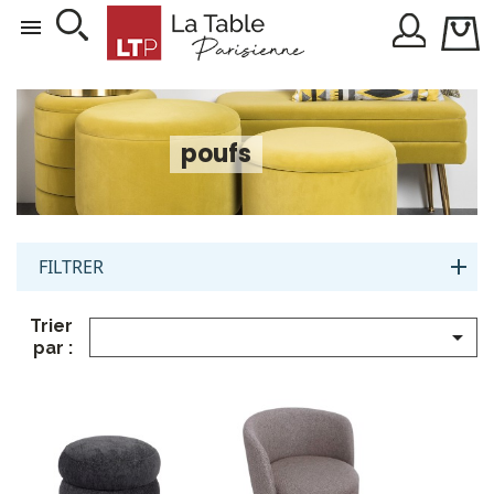

poufs
FILTRER
Trier

par :