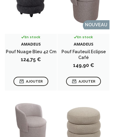
NOUVEAU
En stock
En stock
AMADEUS
AMADEUS
Pouf Nuage Bleu 42 Cm
Pouf Fauteuil Eclipse
Café
Prix
124,75 €
Prix
149,90 €
AJOUTER
AJOUTER