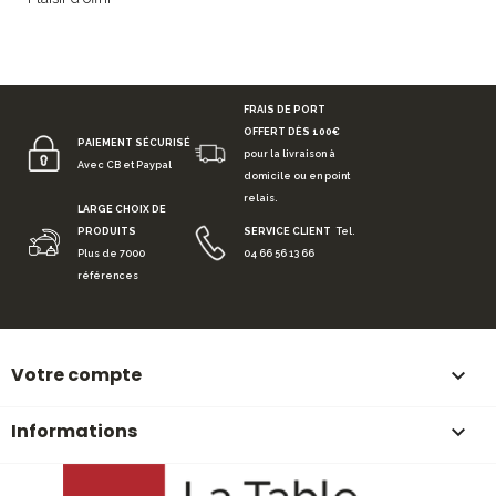
FRAIS DE PORT
OFFERT DÈS 100€
PAIEMENT SÉCURISÉ
pour la livraison à
Avec CB et Paypal
domicile ou en point
relais.
LARGE CHOIX DE
PRODUITS
SERVICE CLIENT
Tel.
Plus de 7000
04 66 56 13 66
références
Votre compte

Informations
