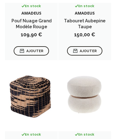
En stock
En stock
AMADEUS
AMADEUS
Pouf Nuage Grand
Tabouret Aubepine
Modèle Rouge
Taupe
Prix
Prix
109,90 €
150,00 €
AJOUTER
AJOUTER
En stock
En stock