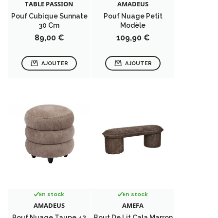
TABLE PASSION
AMADEUS
Pouf Cubique Sunnate
Pouf Nuage Petit
30 Cm
Modèle
Prix
Prix
89,00 €
109,90 €
AJOUTER
AJOUTER
En stock
En stock
AMADEUS
AMEFA
Pouf Nuage Taupe 42
Bout De Lit Cala Marron