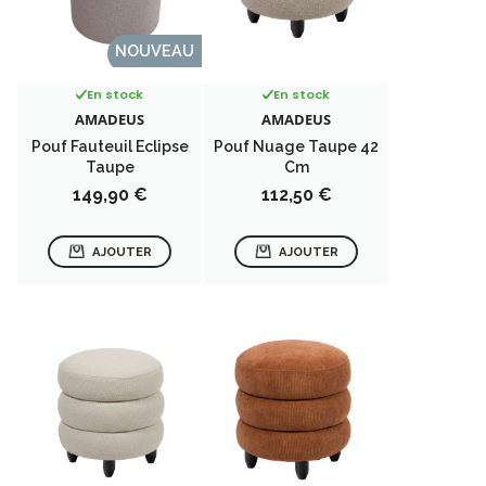
NOUVEAU
En stock
En stock
AMADEUS
AMADEUS
Pouf Fauteuil Eclipse
Pouf Nuage Taupe 42
Taupe
Cm
Prix
Prix
149,90 €
112,50 €
AJOUTER
AJOUTER