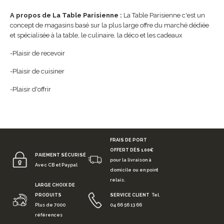
A propos de La Table Parisienne :
La Table Parisienne c'est un
concept de magasins basé sur la plus large offre du marché dédiée
et spécialisée à la table, le culinaire, la déco et les cadeaux
-Plaisir de recevoir
-Plaisir de cuisiner
-Plaisir d'offrir
FRAIS DE PORT
OFFERT DÈS 100€
PAIEMENT SÉCURISÉ
pour la livraison à
Avec CB et Paypal
domicile ou en point
relais.
LARGE CHOIX DE
PRODUITS
SERVICE CLIENT
Tel.
Plus de 7000
04 66 56 13 66
références