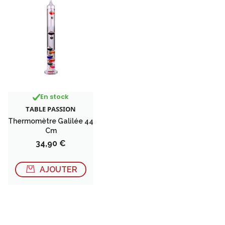
En stock
TABLE PASSION
Thermomètre Galilée 44
Cm
Prix
34,90 €
AJOUTER