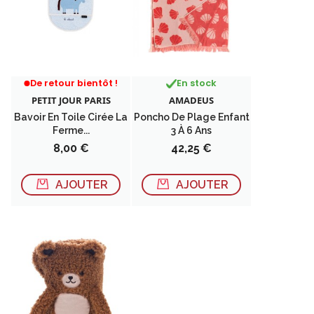
RUPTURE DE STOCK
De retour bientôt !
En stock
PETIT JOUR PARIS
AMADEUS
Bavoir En Toile Cirée La
Poncho De Plage Enfant
Ferme...
3 À 6 Ans
Prix
Prix
8,00 €
42,25 €
AJOUTER
AJOUTER