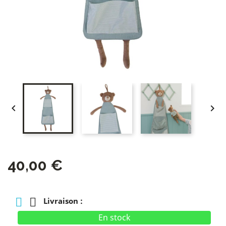


40,00 €
Livraison :
En stock