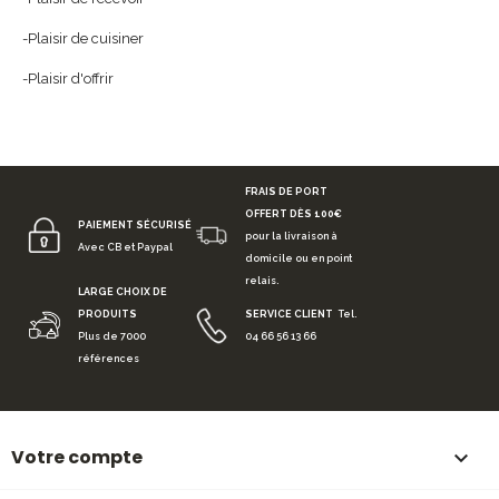
-Plaisir de cuisiner
-Plaisir d'offrir
FRAIS DE PORT
OFFERT DÈS 100€
PAIEMENT SÉCURISÉ
pour la livraison à
Avec CB et Paypal
domicile ou en point
relais.
LARGE CHOIX DE
PRODUITS
SERVICE CLIENT
Tel.
Plus de 7000
04 66 56 13 66
références
Votre compte
