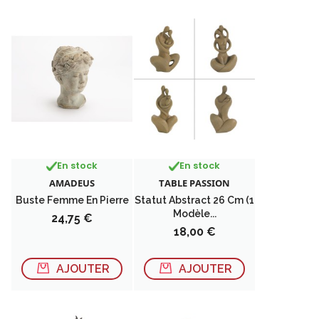
En stock
En stock
AMADEUS
TABLE PASSION
Buste Femme En Pierre
Statut Abstract 26 Cm (1
Modèle...
Prix
24,75 €
Prix
18,00 €
AJOUTER
AJOUTER