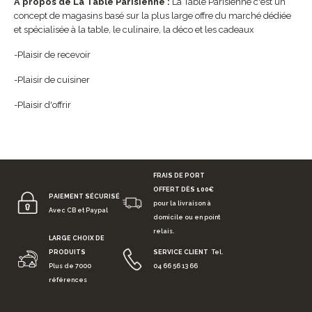
A propos de La Table Parisienne :
La Table Parisienne c'est un
concept de magasins basé sur la plus large offre du marché dédiée
et spécialisée à la table, le culinaire, la déco et les cadeaux
-Plaisir de recevoir
-Plaisir de cuisiner
-Plaisir d'offrir
FRAIS DE PORT
OFFERT DÈS 100€
PAIEMENT SÉCURISÉ
pour la livraison à
Avec CB et Paypal
domicile ou en point
relais.
LARGE CHOIX DE
PRODUITS
SERVICE CLIENT
Tel.
Plus de 7000
04 66 56 13 66
références