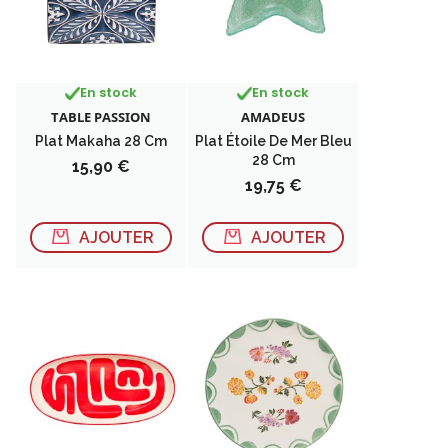
En stock
En stock
TABLE PASSION
AMADEUS
Plat Makaha 28 Cm
Plat Étoile De Mer Bleu
28 Cm
Prix
15,90 €
Prix
19,75 €
AJOUTER
AJOUTER