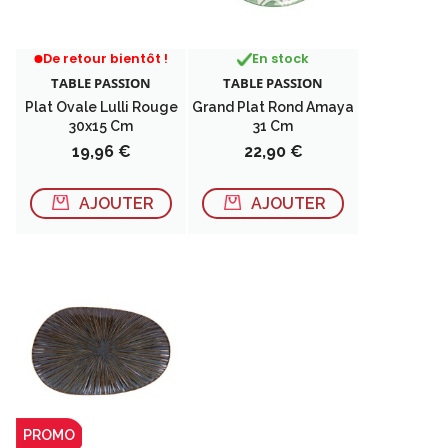
RUPTURE DE STOCK
De retour bientôt !
En stock
TABLE PASSION
TABLE PASSION
Plat Ovale Lulli Rouge
Grand Plat Rond Amaya
30x15 Cm
31 Cm
Prix
Prix
19,96 €
22,90 €
AJOUTER
AJOUTER
PROMO