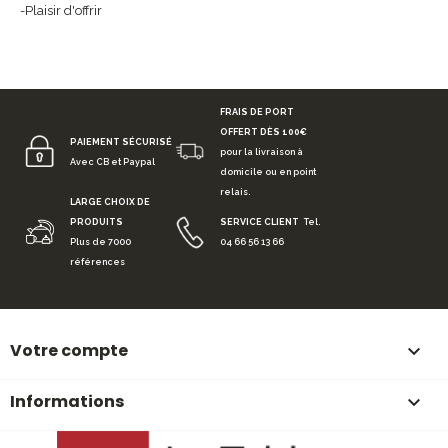
-Plaisir d'offrir
FRAIS DE PORT
OFFERT DÈS 100€
PAIEMENT SÉCURISÉ
pour la livraison à
Avec CB et Paypal
domicile ou en point
relais.
LARGE CHOIX DE
PRODUITS
SERVICE CLIENT
Tel.
Plus de 7000
04 66 56 13 66
références
Votre compte

Informations
