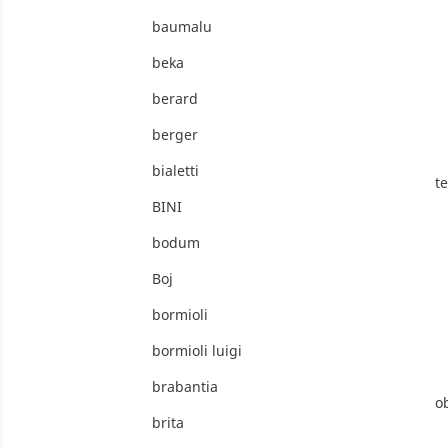
baumalu
beka
berard
berger
bialetti
te
BINI
bodum
Boj
bormioli
bormioli luigi
brabantia
ob
brita