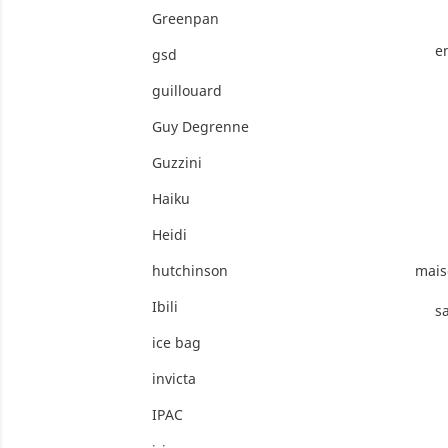
Greenpan
e
gsd
guillouard
Guy Degrenne
Guzzini
Haiku
Heidi
hutchinson
mais
Ibili
sa
ice bag
invicta
IPAC