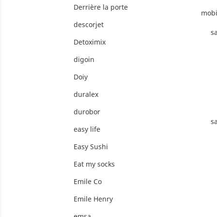
Derrière la porte
mobi
descorjet
s
Detoximix
digoin
Doiy
duralex
durobor
s
easy life
Easy Sushi
Eat my socks
Emile Co
Emile Henry
emsa