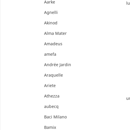
Aarke
l
Agnelli
Akinod
Alma Mater
Amadeus
amefa
Andrée Jardin
Araquelle
Ariete
Athezza
un
aubecq
Baci Milano
Bamix