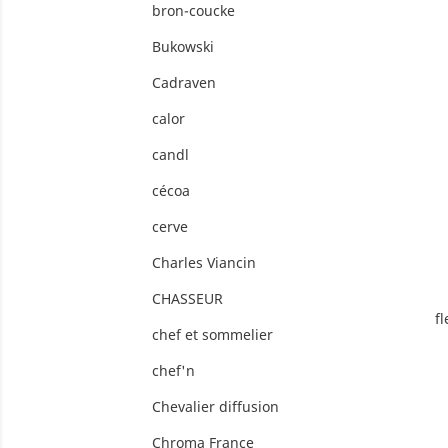
bron-coucke
Bukowski
Cadraven
calor
candl
cécoa
cerve
Charles Viancin
CHASSEUR
fl
chef et sommelier
chef'n
Chevalier diffusion
Chroma France