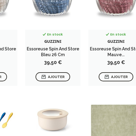
En stock
En stock
GUZZINI
GUZZINI
nd Store
Essoreuse Spin And Store
Essoreuse Spin And St
Bleu 26 Cm
Mauve...
Prix
Prix
39,50 €
39,50 €
R
AJOUTER
AJOUTER