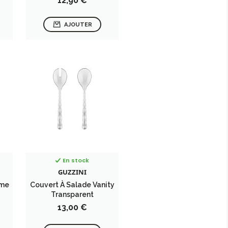
12,90 €
AJOUTER
En stock
GUZZINI
ème
Couvert À Salade Vanity
Transparent
Prix
13,00 €