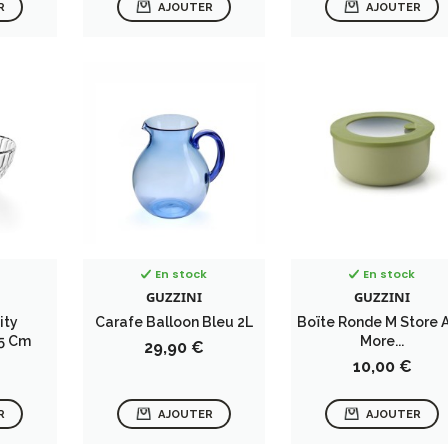
R
AJOUTER
AJOUTER
En stock
En stock
GUZZINI
GUZZINI
ity
Carafe Balloon Bleu 2L
Boïte Ronde M Store 
25 Cm
More...
Prix
29,90 €
Prix
10,00 €
R
AJOUTER
AJOUTER