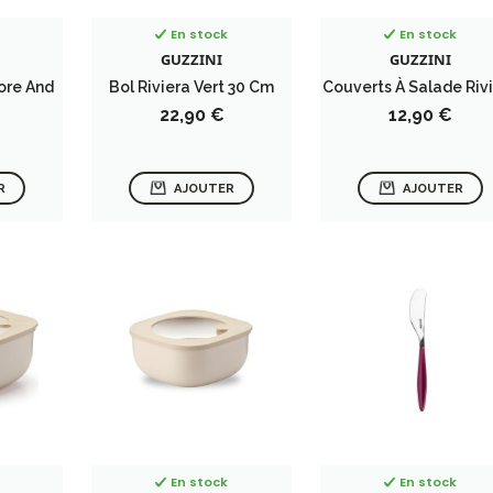
En stock
En stock
GUZZINI
GUZZINI
ore And
Bol Riviera Vert 30 Cm
Couverts À Salade Riv
Prix
Prix
22,90 €
12,90 €
R
AJOUTER
AJOUTER
En stock
En stock