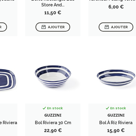
Store And...
Prix
6,00 €
Prix
11,50 €
R
AJOUTER
AJOUTER
En stock
En stock
GUZZINI
GUZZINI
 Riviera
Bol Riviera 30 Cm
Bol À Riz Riviera
Prix
Prix
22,90 €
15,90 €