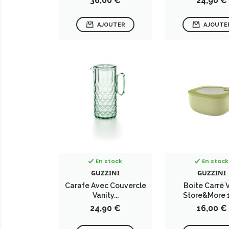
36,00 €
24,90 €
AJOUTER
AJOUTE
En stock
En stock
GUZZINI
GUZZINI
Carafe Avec Couvercle
Boite Carré 
Vanity...
Store&More 1
Prix
Prix
24,90 €
16,00 €