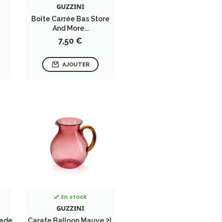
GUZZINI
Boîte Carrée Bas Store
And More...
Prix
7,50 €
AJOUTER
En stock
GUZZINI
Jade
Carafe Balloon Mauve 2L