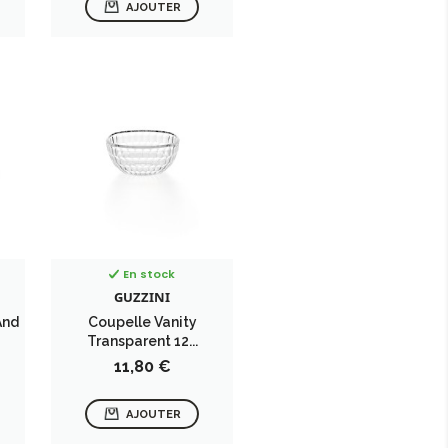
AJOUTER
En stock
GUZZINI
And
Coupelle Vanity
Transparent 12...
Prix
11,80 €
AJOUTER