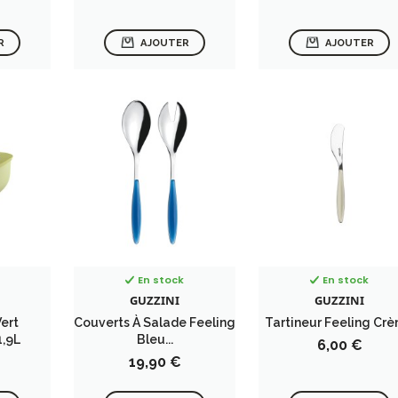
R
AJOUTER
AJOUTER
En stock
En stock
GUZZINI
GUZZINI
Vert
Couverts À Salade Feeling
Tartineur Feeling Cr
,9L
Bleu...
Prix
6,00 €
Prix
19,90 €