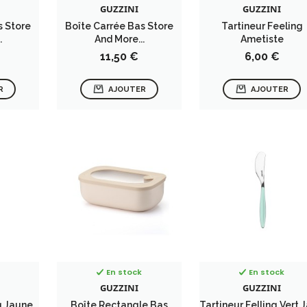
GUZZINI
GUZZINI
s Store
Boîte Carrée Bas Store
Tartineur Feeling
.
And More...
Ametiste
Prix
Prix
11,50 €
6,00 €
R
AJOUTER
AJOUTER
En stock
En stock
GUZZINI
GUZZINI
g Jaune
Boîte Rectangle Bas
Tartineur Felling Vert 