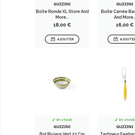
GUZZINI
GUZZINI
Boîte Ronde XL Store And
Boîte Carrée Ba
More...
And More..
Prix
Prix
18,00 €
16,00 €
AJOUTER
AJOUTE
En stock
En stock
GUZZINI
GUZZINI
Bol Riviera Vert 22 Cm
Tartineur Feelin