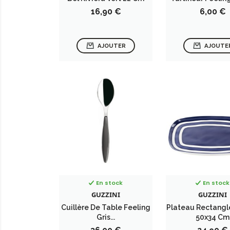
Prix
Prix
16,90 €
6,00 €
AJOUTER
AJOUTE
En stock
En stock
GUZZINI
GUZZINI
Cuillère De Table Feeling
Plateau Rectangle
Gris...
50x34 Cm
Prix
Prix