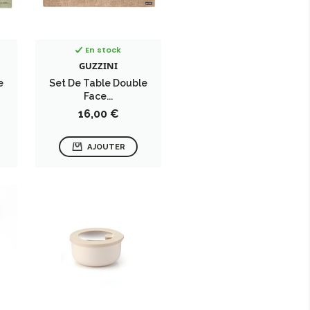
En stock
GUZZINI
e
Set De Table Double
Face...
Prix
16,00 €
AJOUTER