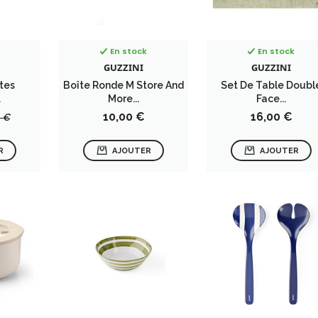
En stock
En stock
GUZZINI
GUZZINI
ites
Boîte Ronde M Store And
Set De Table Doubl
.
More...
Face...
x
Prix
Prix
10,00 €
16,00 €
 €
se
R
AJOUTER
AJOUTER