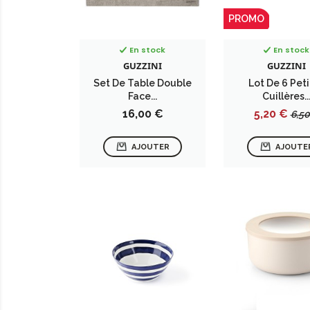
PROMO
En stock
En stock
GUZZINI
GUZZINI
Set De Table Double
Lot De 6 Pet
Face...
Cuillères..
Prix
Prix
Pri
16,00 €
5,20 €
6,50
de
ba
AJOUTER
AJOUTE