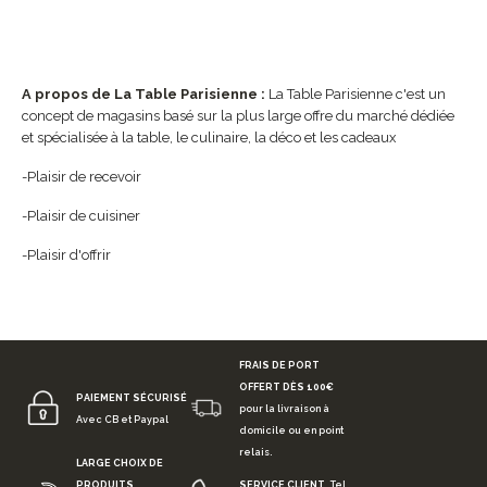
A propos de La Table Parisienne :
La Table Parisienne c'est un
concept de magasins basé sur la plus large offre du marché dédiée
et spécialisée à la table, le culinaire, la déco et les cadeaux
-Plaisir de recevoir
-Plaisir de cuisiner
-Plaisir d'offrir
FRAIS DE PORT
OFFERT DÈS 100€
PAIEMENT SÉCURISÉ
pour la livraison à
Avec CB et Paypal
domicile ou en point
relais.
LARGE CHOIX DE
PRODUITS
SERVICE CLIENT
Tel.