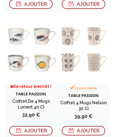
base
AJOUTER
AJOUTER
RUPTURE DE STOCK
De retour bientôt !
Stock faible
TABLE PASSION
TABLE PASSION
Coffret De 4 Mugs
Coffret 4 Mugs Nelson
Lorient 40 Cl
30 Cl
Prix
32,90 €
Prix
39,90 €
AJOUTER
AJOUTER