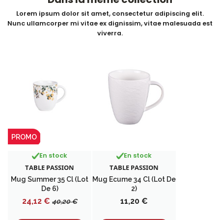
Lorem ipsum dolor sit amet, consectetur adipiscing elit.
Nunc ullamcorper mi vitae ex dignissim, vitae malesuada est
viverra.
PROMO
En stock
En stock
TABLE PASSION
TABLE PASSION
Mug Summer 35 Cl (lot
Mug Ecume 34 Cl (lot De
De 6)
2)
Prix
Prix
Prix
24,12 €
11,20 €
40,20 €
de