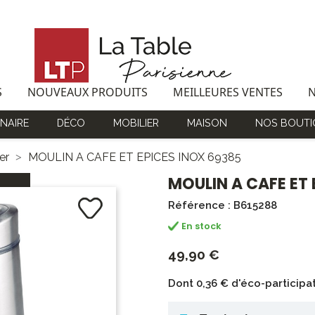
S
NOUVEAUX PRODUITS
MEILLEURES VENTES
NAIRE
DÉCO
MOBILIER
MAISON
NOS BOUTI
er
MOULIN A CAFE ET EPICES INOX 69385
MOULIN A CAFE ET 
Référence : B615288
En stock
49,90 €
Dont 0,36 € d'éco-participa