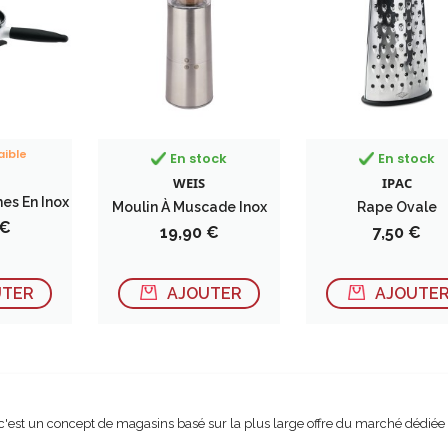
aible
En stock
En stock
WEIS
IPAC
es En Inox
Moulin À Muscade Inox
Rape Ovale
 €
Prix
Prix
19,90 €
7,50 €
UTER
AJOUTER
AJOUTE
c'est un concept de magasins basé sur la plus large offre du marché dédiée et 