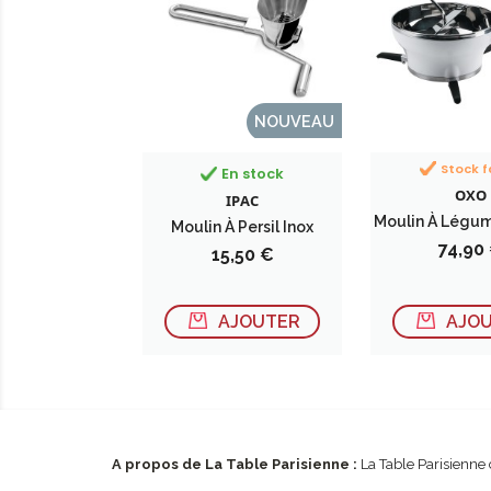
NOUVEAU
Stock f
En stock
OXO
IPAC
Moulin À Légum
Moulin À Persil Inox
Prix
74,90
Prix
15,50 €
AJOUTER
AJO
A propos de La Table Parisienne :
La Table Parisienne 