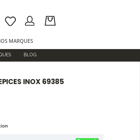
NOS MARQUES
QUES
BLOG
EPICES INOX 69385
tion