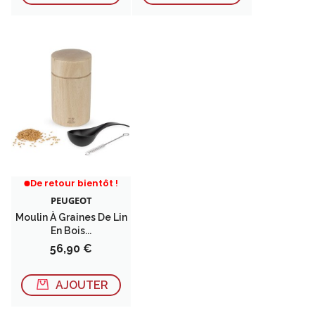
RUPTURE DE STOCK
De retour bientôt !
PEUGEOT
Moulin À Graines De Lin
En Bois...
Prix
56,90 €
AJOUTER