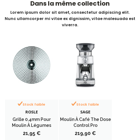
Dans la même collection
Lorem ipsum dolor sit amet, consectetur adipiscing elit.
Nunc ullamcorper mi vitae ex dignissim, vitae malesuada est
viverra.
Stock faible
Stock faible
ROSLE
SAGE
Grille 0,4mm Pour
Moulin À Café The Dose
Moulin À Légumes
Control Pro
Prix
Prix
21,95 €
219,90 €