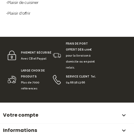
-Plaisir de cuisiner
-Plaisir d'offrir
FRAIS DE PORT
OFFERT DÈS 100€
PAIEMENT SÉCURISÉ
pour la livraison à
Avec CB et Paypal
domicile ou en point
relais.
LARGE CHOIX DE
PRODUITS
SERVICE CLIENT
Tel.
Plus de 7000
04 66 56 13 66
références
Votre compte

Informations
