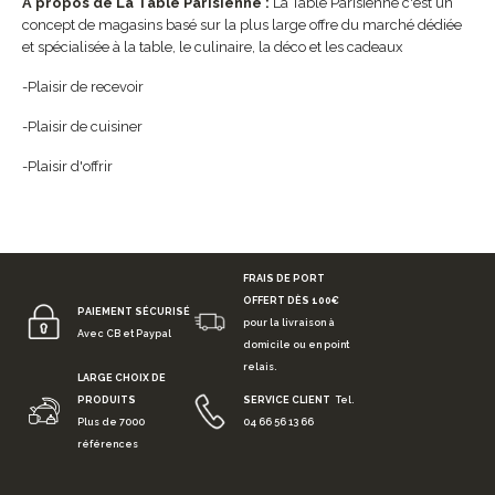
A propos de La Table Parisienne :
La Table Parisienne c'est un
concept de magasins basé sur la plus large offre du marché dédiée
et spécialisée à la table, le culinaire, la déco et les cadeaux
-Plaisir de recevoir
-Plaisir de cuisiner
-Plaisir d'offrir
FRAIS DE PORT
OFFERT DÈS 100€
PAIEMENT SÉCURISÉ
pour la livraison à
Avec CB et Paypal
domicile ou en point
relais.
LARGE CHOIX DE
PRODUITS
SERVICE CLIENT
Tel.
Plus de 7000
04 66 56 13 66
références