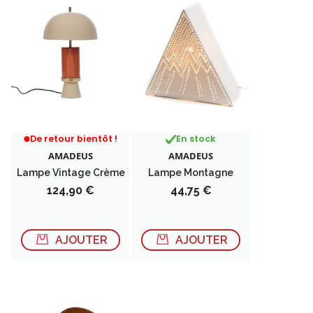
RUPTURE DE STOCK
De retour bientôt !
En stock
AMADEUS
AMADEUS
Lampe Vintage Crème
Lampe Montagne
Prix
Prix
124,90 €
44,75 €
AJOUTER
AJOUTER