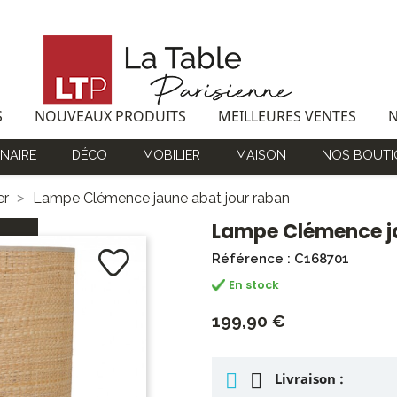
S
NOUVEAUX PRODUITS
MEILLEURES VENTES
NAIRE
DÉCO
MOBILIER
MAISON
NOS BOUTI
er
Lampe Clémence jaune abat jour raban
Lampe Clémence ja
Référence : C168701
En stock
199,90 €
Livraison :