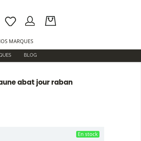
NOS MARQUES
QUES
BLOG
une abat jour raban
En stock