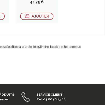
Prix
44,75 €
R
AJOUTER
spécialisée à la table, le culinaire, la déco et les cadeaux
PRODUITS
SERVICE CLIENT
rences
Tel. 04 66 56 13 66