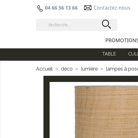
Contactez-nous
04 66 56 13 66
PROMOTION
TABLE
CULI
Accueil
déco
lumière
lampes à pos