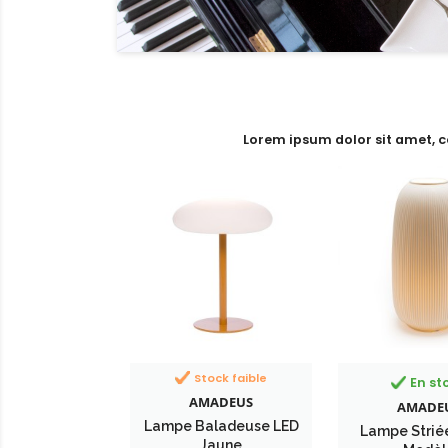
Lorem ipsum dolor sit amet, c
Stock faible
En st
AMADEUS
AMADE
Lampe Baladeuse LED
Lampe Strié
Jaune