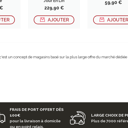
e
Jour En Lin
Prix
59,90 €
Prix
 €
229,90 €
UTER
AJOUTER
AJOUTE
c'est un concept de magasins basé sur la plus large offre du marché dédiée et 
FRAIS DE PORT OFFERT DÈS
100€
LARGE CHOIX DE 
pour la livraison à domicile
Plus de 7000 réfé
ou en point relais.