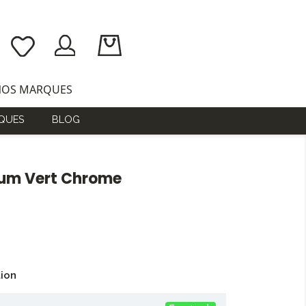
NOS MARQUES
QUES
BLOG
um Vert Chrome
tion