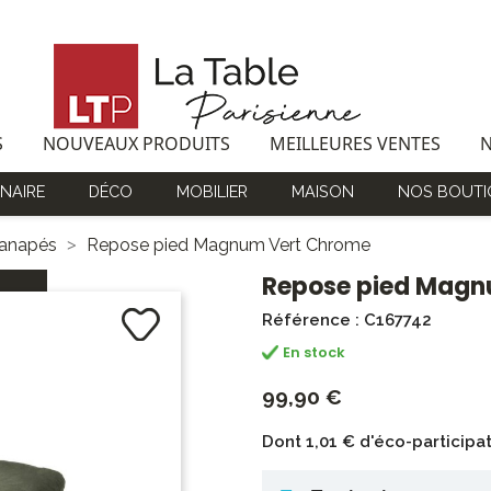
S
NOUVEAUX PRODUITS
MEILLEURES VENTES
NAIRE
DÉCO
MOBILIER
MAISON
NOS BOUTI
canapés
Repose pied Magnum Vert Chrome
Repose pied Magn
Référence : C167742
En stock
99,90 €
Dont 1,01 € d'éco-participa