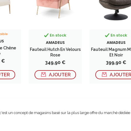
aible
En stock
En stock
US
AMADEUS
AMADEUS
ve Chêne
Fauteuil Hutch En Velours
Fauteuil Magnum M
e
Rose
Et Noir
 €
Prix
Prix
349,90 €
399,90 €
UTER
AJOUTER
AJOUTE
c'est un concept de magasins basé sur la plus large offre du marché dédiée et 