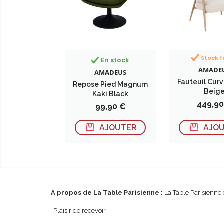
Stock f
En stock
AMADE
AMADEUS
Fauteuil Cur
Repose Pied Magnum
Beig
Kaki Black
Prix
449,90
Prix
99,90 €
AJOUTER
AJO
A propos de La Table Parisienne :
La Table Parisienne 
-Plaisir de recevoir