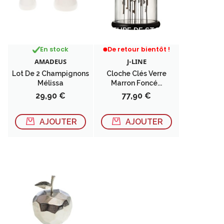
RUPTURE DE STOCK
En stock
De retour bientôt !
AMADEUS
J-LINE
Lot De 2 Champignons
Cloche Clés Verre
Mélissa
Marron Foncé...
Prix
Prix
29,90 €
77,90 €
AJOUTER
AJOUTER