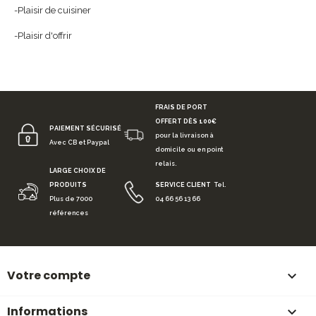
-Plaisir de cuisiner
-Plaisir d'offrir
FRAIS DE PORT
OFFERT DÈS 100€
PAIEMENT SÉCURISÉ
pour la livraison à
Avec CB et Paypal
domicile ou en point
relais.
LARGE CHOIX DE
PRODUITS
SERVICE CLIENT
Tel.
Plus de 7000
04 66 56 13 66
références
Votre compte

Informations
