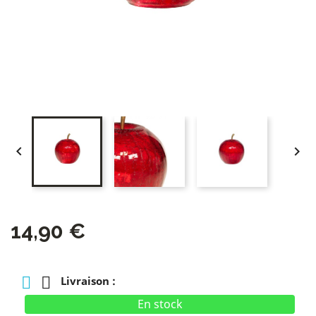


14,90 €
Livraison :
En stock