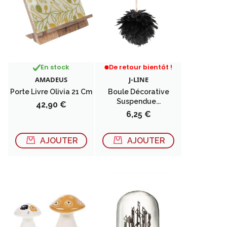
RUPTURE DE STOCK
En stock
De retour bientôt !
AMADEUS
J-LINE
Porte Livre Olivia 21 Cm
Boule Décorative
Suspendue...
Prix
42,90 €
Prix
6,25 €
AJOUTER
AJOUTER