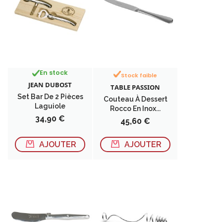
En stock
Stock faible
JEAN DUBOST
TABLE PASSION
Set Bar De 2 Pièces
Couteau À Dessert
Laguiole
Rocco En Inox...
Prix
34,90 €
Prix
45,60 €
AJOUTER
AJOUTER