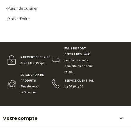
-Plaisir de cuisiner
-Plaisir d'offrir
FRAIS DE PORT
OFFERT DÈS 100€
PAIEMENT SÉCURISÉ
pour la livraison à
Avec CB et Paypal
domicile ou en point
relais.
LARGE CHOIX DE
PRODUITS
SERVICE CLIENT
Tel.
Plus de 7000
04 66 56 13 66
références
Votre compte
