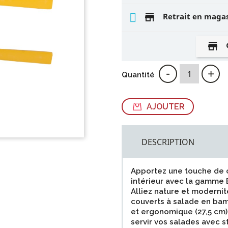
store
Retrait en maga
store
-
+
Quantité
AJOUTER
DESCRIPTION
Apportez une touche de c
intérieur avec la gamme
Alliez nature et modernit
couverts à salade en bamb
et ergonomique (27,5 cm)
servir vos salades avec s