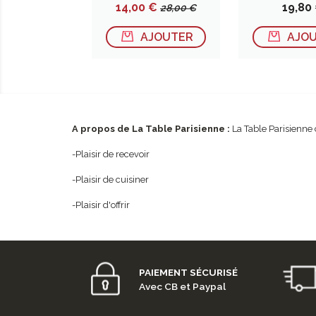
Prix
Prix
Prix
14,00 €
19,80
28,00 €
de
base
AJOUTER
AJO
A propos de La Table Parisienne :
La Table Parisienne 
-Plaisir de recevoir
-Plaisir de cuisiner
-Plaisir d'offrir
PAIEMENT SÉCURISÉ
Avec CB et Paypal