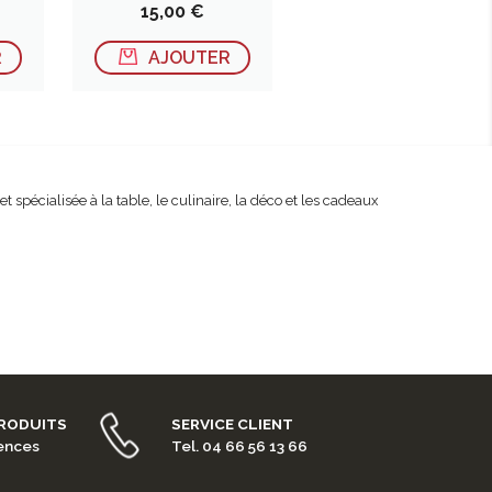
Prix
15,00 €
R
AJOUTER
spécialisée à la table, le culinaire, la déco et les cadeaux
PRODUITS
SERVICE CLIENT
rences
Tel. 04 66 56 13 66