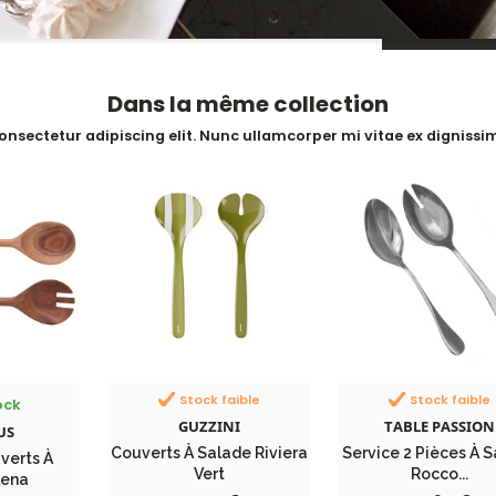
Dans la même collection
onsectetur adipiscing elit. Nunc ullamcorper mi vitae ex dignissim
Stock faible
Stock faible
ock
GUZZINI
TABLE PASSION
US
Couverts À Salade Riviera
Service 2 Pièces À 
verts À
Vert
Rocco...
lena