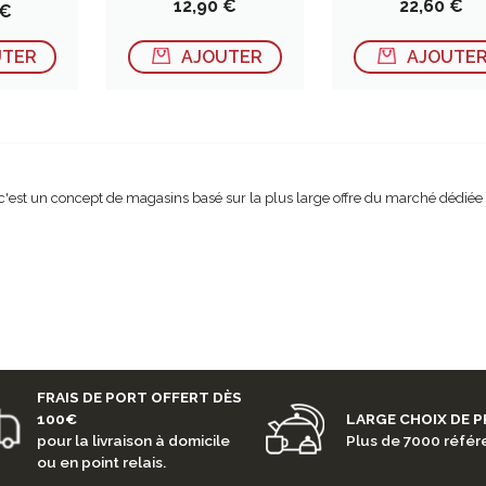
Prix
Prix
12,90 €
22,60 €
 €
UTER
AJOUTER
AJOUTE
c'est un concept de magasins basé sur la plus large offre du marché dédiée et 
FRAIS DE PORT OFFERT DÈS
100€
LARGE CHOIX DE 
pour la livraison à domicile
Plus de 7000 réfé
ou en point relais.