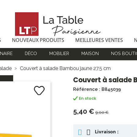
S
NOUVEAUX PRODUITS
MEILLEURES VENTES
NAIRE
DÉCO
MOBILIER
MAISON
NOS BOUTI
alade
Couvert à salade Bambou jaune 27,5 cm
Couvert à salade 
Référence : B845039
En stock
5,40 €
9,00 €
Livraison :