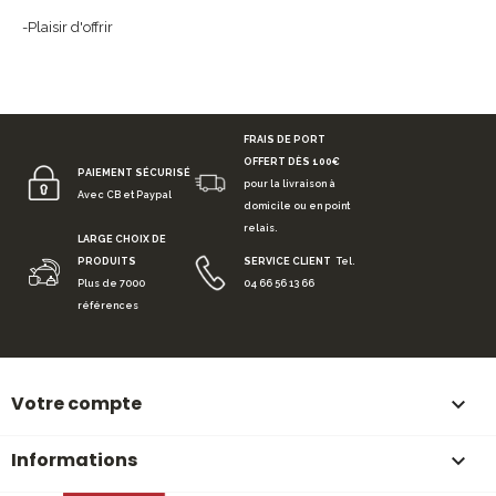
-Plaisir d'offrir
FRAIS DE PORT
OFFERT DÈS 100€
PAIEMENT SÉCURISÉ
pour la livraison à
Avec CB et Paypal
domicile ou en point
relais.
LARGE CHOIX DE
PRODUITS
SERVICE CLIENT
Tel.
Plus de 7000
04 66 56 13 66
références
Votre compte

Informations
