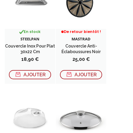
RUPTURE DE STOCK
En stock
De retour bientôt !
STEELPAN
MASTRAD
Couvercle Inox Pour Plat
Couvercle Anti-
30x22 Cm
Éclaboussures Noir
Prix
Prix
18,90 €
25,00 €
AJOUTER
AJOUTER