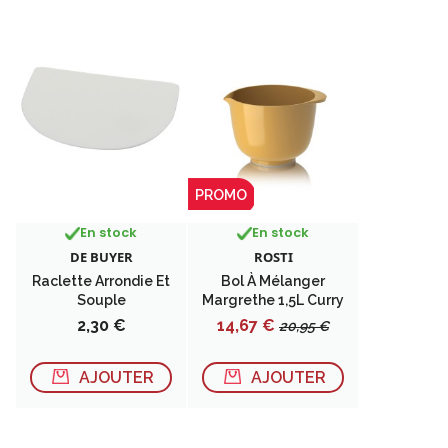
PROMO
En stock
En stock
DE BUYER
ROSTI
Raclette Arrondie Et
Bol À Mélanger
Souple
Margrethe 1,5L Curry
Prix
Prix
Prix
2,30 €
14,67 €
20,95 €
de
base
AJOUTER
AJOUTER