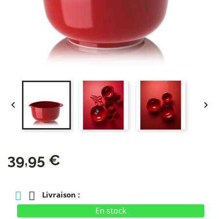


39,95 €
Livraison :
En stock