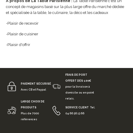
A propos de La Table Parisienne :
La Table Parisienne c'est un
concept de magasins basé sur la plus large offre du marché dédiée
et spécialisée à la table, le culinaire, la déco et les cadeaux
-Plaisir de recevoir
-Plaisir de cuisiner
-Plaisir d'offrir
FRAIS DE PORT
OFFERT DÈS 100€
PAIEMENT SÉCURISÉ
pour la livraison à
Avec CB et Paypal
domicile ou en point
relais.
LARGE CHOIX DE
PRODUITS
SERVICE CLIENT
Tel.
Plus de 7000
04 66 56 13 66
références